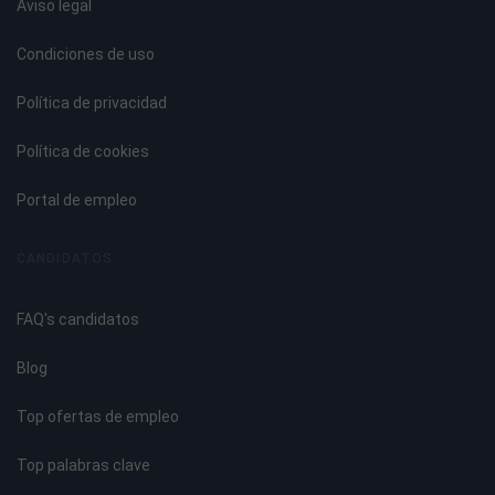
Aviso legal
El comedor escolar y el servicio de comedor.
Alimentación social colectiva y empresas de catering
Condiciones de uso
escolar.
Funcionamiento de la restauración escolar.
Política de privacidad
Alimentación y nutrición infantil saludables.
Propiedades nutricionales de los alimentos, energía y
Política de cookies
nutrientes.
El menú escolar y la dietética.
Portal de empleo
Higiene y manipulación segura de los alimentos.
CANDIDATOS
Tema 5. Tiempo Libre Escolar y el Equipo de Monitores
FAQ's candidatos
El tiempo libre o de ocio y el tiempo libre escolar.
Tiempo libre o de ocio y su relación con el tiempo libre
Blog
escolar.
Actividades relacionadas con tiempo libre o de ocio.
Top ofertas de empleo
Potencialidades del tiempo libre escolar como espacio
educativo.
Top palabras clave
Turismo escolar.