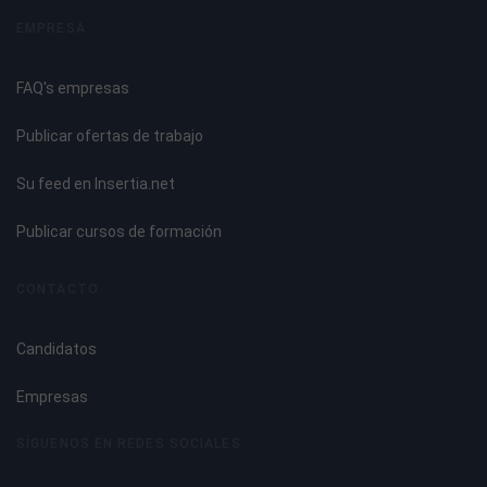
El turismo y el turista.
EMPRESA
Turismo escolar. Interpretación del patrimonio ambiental
como base del turismo escolar
FAQ's empresas
La pedagogía del ocio y los recursos para el tiempo libre.
Pedagogía del ocio.
Publicar ofertas de trabajo
Recursos y actividades para el tiempo libre
El/la monitor/a y la gestión educativa de las actividades
Su feed en Insertia.net
de comedor y tiempo libre.
El/la monitor/a de comedor y tiempo libre escolar.
Publicar cursos de formación
Gestión educativa de las actividades de comedor y tiempo
libre.
CONTACTO
Estrategia para la formación y desarrollo de los escolares
durante el tiempo de comedor y tiempo libre escolar.
Candidatos
Empresas
SÍGUENOS EN REDES SOCIALES