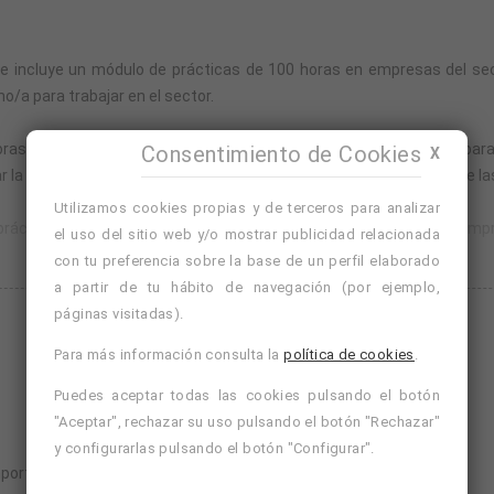
ue incluye un módulo de prácticas de 100 horas en empresas del sec
o/a para trabajar en el sector.
ras y se imparte en modalidad online, con un servicio de tutorías para
Consentimiento de Cookies
X
 parte teórica, por lo que podrás avanzar a tu ritmo y conectarte las 
Utilizamos cookies propias y de terceros para analizar
ácticas o, si lo prefieres, solicitar que la academia busque una emp
el uso del sitio web y/o mostrar publicidad relacionada
con tu preferencia sobre la base de un perfil elaborado
a partir de tu hábito de navegación (por ejemplo,
Seguir leyendo
 100 horas en una empresa del sector, tutorizado por la propia empr
páginas visitadas).
Para más información consulta la
política de cookies
.
uerdo entre la empresa y el alumno/a, y se dispondrá de un máximo de u
Puedes aceptar todas las cookies pulsando el botón
"Aceptar", rechazar su uso pulsando el botón "Rechazar"
ón teórica y práctica.
y configurarlas pulsando el botón "Configurar".
importancia socioeconómica.
ación, sujeta a aprobación y a costes adicionales.