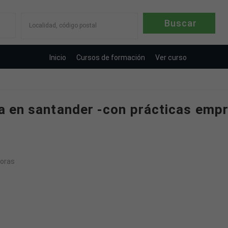
Localidad, código postal
Inicio
Cursos de formación
Ver curso
ría en santander -con prácticas emp
oras