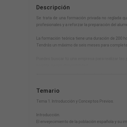
Descripción
Se trata de una formación privada no reglada q
profesionales y a reforzar la preparación del alumn
La formación teórica tiene una duración de 200 ho
Tendrás un máximo de seis meses para completar la
Puedes buscar tú una empresa para realizar las pr
posible, según disponibilidad.
La formación práctica se compone de un módulo de
Temario
El horario de las prácticas se fijará de mutuo ac
parte teórica.
Tema 1. Introducción y Conceptos Previos.
En total, el curso acredita 300 horas entre formaci
Introducción.
El envejecimiento de la población española y su 
Se puede realizar el pago total o solicitar financi