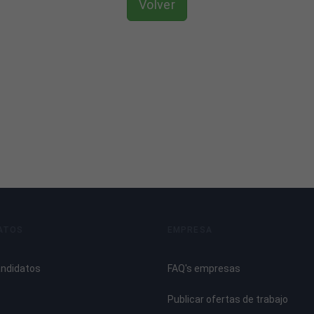
Volver
ATOS
EMPRESA
to Mayor.
andidatos
FAQ's empresas
Publicar ofertas de trabajo