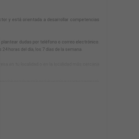
tor y está orientada a desarrollar competencias
 plantear dudas por teléfono o correo electrónico.
24 horas del día, los 7 días de la semana.
resa en tu localidad o en la localidad más cercana
esa.
n año para realizarlas desde la finalización de la