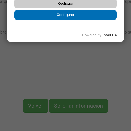
ra que aprenda todas las habilidades necesarias para manejar y op
Rechazar
Configurar
, obtendrás el certificado de la formación recibida avalado por técnico
Powered by
Insertia
Volver
Solicitar información