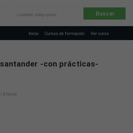
Localidad, código postal
Inicio
Cursos de formación
Ver curso
 santander -con prácticas-
:
8 horas