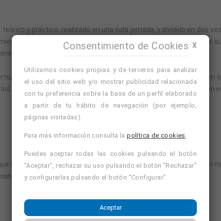
 teórico y práctico, realizado en una sola jornada, y dividido en dos s
amienta y su manejo, así como en los riesgos que comporta para su
Consentimiento de Cookies
X
nimizar estos riesgos.
Utilizamos cookies propias y de terceros para analizar
to, consistirá el conocimiento práctico de la carretilla, así como en 
el uso del sitio web y/o mostrar publicidad relacionada
e los participantes las maniobras más habituales que se realizan con
con tu preferencia sobre la base de un perfil elaborado
a partir de tu hábito de navegación (por ejemplo,
páginas visitadas).
Para más información consulta la
política de cookies
.
Puedes aceptar todas las cookies pulsando el botón
que conozca todos los aspectos relacionados con la seguridad y el ma
"Aceptar", rechazar su uso pulsando el botón "Rechazar"
manera segura y eficiente.
y configurarlas pulsando el botón "Configurar".
Aceptar