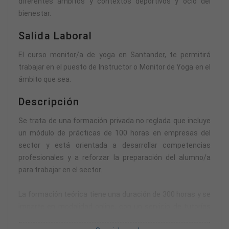
diferentes ámbitos y contextos deportivos y ocio del
bienestar.
Salida Laboral
El curso monitor/a de yoga en Santander, te permitirá
trabajar en el puesto de Instructor o Monitor de Yoga en el
ámbito que sea.
Descripción
Se trata de una formación privada no reglada que incluye
un módulo de prácticas de 100 horas en empresas del
sector y está orientada a desarrollar competencias
profesionales y a reforzar la preparación del alumno/a
para trabajar en el sector.
La formación teórica tiene una duración de 300 horas y se
imparte en modalidad online, con un servicio de tutorías
para plantear dudas por teléfono o correo electrónico.