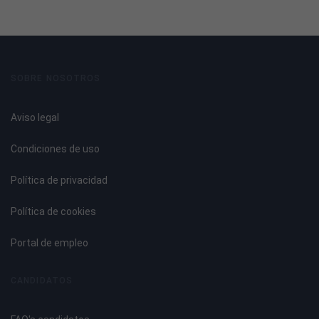
La imaginación en relajación.
Relajación y conciencia.
La relajación práctica.
Relajación en posición sentada y vertical.
Ejercicios de estiramiento y giros en posición sentada.
SOBRE NOSOTROS
Ejercicios de pie.
Preguntas de Autoevaluación.
Aviso legal
Tema 5. La Visualización Creativa
Condiciones de uso
Introducción.
Política de privacidad
Entrenamiento y práctica.
El Yoga Nidra.
Política de cookies
Tema 6. La Meditación
Portal de empleo
Introducción.
CANDIDATOS
La historia de la meditación.
Técnicas para meditar.