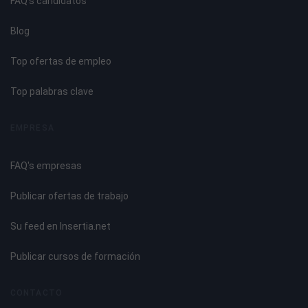
FAQ's candidatos
Tipos de meditación.
Beneficios de la meditación.
Blog
Posturas para sentarse.
Top ofertas de empleo
Tema 7. El Kriya Yoga y el Gesto
Top palabras clave
Introducción.
Las técnicas más importantes del Kriya Yoga.
EMPRESA
Los mudras.
Significado de los Mudras.
FAQ's empresas
Los ocho gestos de la pureza.
Bhandas o cerraduras básicas del cuerpo.
Publicar ofertas de trabajo
Tema 8. Anatomía y Fisiología Humana: Biomecánica del
Su feed en Insertia.net
Movimiento
Publicar cursos de formación
Sistema Músculo Esquelético.
Introducción a la biomecánica del movimiento.
CONTACTO