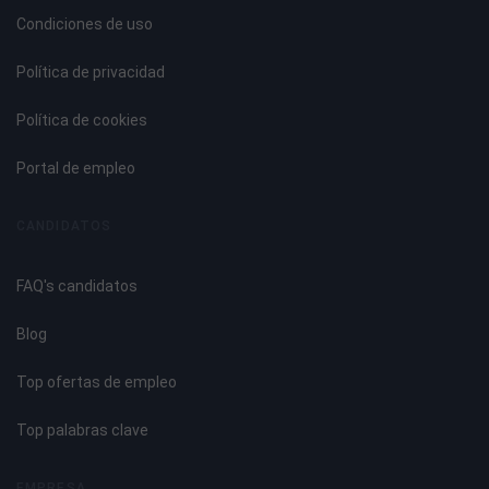
Acomodación y preparación del cliente.
Condiciones de uso
Posiciones adecuadas para la realización del masaje,
decúbito: supino, prono y lateral.
Política de privacidad
UNIDAD DIDÁCTICA 3. PREVENCIÓN DE RIESGOS EN LA
Política de cookies
APLICACIÓN DE MASAJES ESTÉTICOS.
Portal de empleo
Medios y técnicas para la higiene, desinfección y
esterilización de equipos y útiles empleados en la
CANDIDATOS
aplicación de masajes estéticos.
Pautas a seguir en la prevención de riesgos laborales en la
FAQ's candidatos
aplicación de masajes estéticos.
Seguridad e higiene en la aplicación de masajes estéticos.
Blog
Tipos de reacciones no deseadas que se pueden producir
en la aplicación de masajes estéticos.
Top ofertas de empleo
Protocolos de actuación en situaciones de emergencia.
Top palabras clave
UNIDAD FORMATIVA 2. TÉCNICAS DE MASAJE ESTÉTICO
EMPRESA