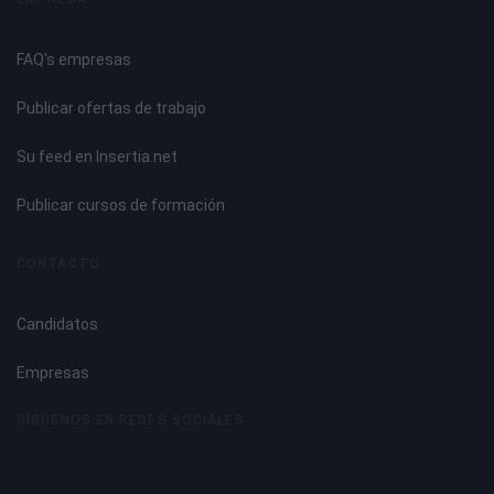
UNIDAD DIDÁCTICA 1. MANIOBRAS DE MASAJE ESTÉTICO.
FAQ's empresas
Técnicas de realización de las maniobras del masaje:
afloraciones, frotaciones, fricciones, presiones,
Publicar ofertas de trabajo
amasamientos, remociones, pellizqueos, percusiones,
palmoteos, vibraciones, otras.
Su feed en Insertia.net
Efectos, indicaciones, precauciones y contraindicaciones
relativas o absolutas de las diferentes maniobras de
Publicar cursos de formación
masaje estético.
Parámetros de aplicación de las maniobras de masaje:
CONTACTO
orden, dirección, intensidad de la presión, ritmo, tiempo,
tipo de tratamiento, otros.
Candidatos
Criterios para su selección: estado del cliente,
características de la zona, efectos a conseguir, tipo de
Empresas
tratamiento, otros.
Técnicas de realización de las maniobras del masaje
SÍGUENOS EN REDES SOCIALES
estético facial.
Técnicas de realización de las maniobras del masaje
estético corporal.