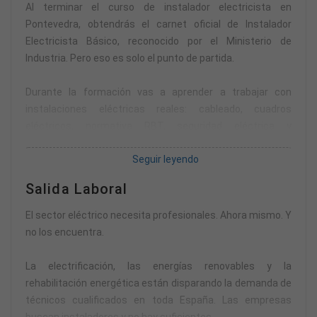
carrera universitaria que no te garantiza nada.
Al terminar el curso de instalador electricista en
Pontevedra, obtendrás el carnet oficial de Instalador
Si buscas un oficio real, con demanda real y un salario que
Electricista Básico, reconocido por el Ministerio de
mejora con el tiempo, esto es para ti.
Industria. Pero eso es solo el punto de partida.
Durante la formación vas a aprender a trabajar con
instalaciones eléctricas reales: cableado, cuadros
eléctricos, normativa RBT, seguridad eléctrica y
prevención de riesgos. Todo con metodología práctica,
Seguir leyendo
aplicado desde el primer día en entornos reales.
Salida Laboral
No memorizas. Haces.
El sector eléctrico necesita profesionales. Ahora mismo. Y
Además desarrollas habilidades que las empresas valoran:
no los encuentra.
comunicación, trabajo en equipo, gestión digital. Porque
ser buen técnico no es solo saber conectar cables.
La electrificación, las energías renovables y la
rehabilitación energética están disparando la demanda de
El objetivo final no es que tengas un papel. Es que estés
técnicos cualificados en toda España. Las empresas
listo para trabajar.
buscan instaladores y no hay suficientes.