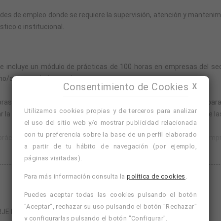
dades de empleo donde se requiere la supervisión, atención y mantenim
stico o institucional.
ue incluye un módulo de prácticas de 100 horas en empresas del sec
o/a para trabajar en el sector.
Consentimiento de Cookies
X
ras y se imparte en modalidad online, con un servicio de tutorías para
Utilizamos cookies propias y de terceros para analizar
 parte teórica, por lo que podrás avanzar a tu ritmo y conectarte las 
el uso del sitio web y/o mostrar publicidad relacionada
con tu preferencia sobre la base de un perfil elaborado
ácticas o, si lo prefieres, solicitar que la academia busque una emp
a partir de tu hábito de navegación (por ejemplo,
páginas visitadas).
Seguir leyendo
 100 horas en una empresa del sector, tutorizado por la propia empr
Para más información consulta la
política de cookies
.
Puedes aceptar todas las cookies pulsando el botón
uerdo entre la empresa y el alumno/a, y se dispondrá de un máximo de u
"Aceptar", rechazar su uso pulsando el botón "Rechazar"
RJE DE FINCAS URBANAS
y configurarlas pulsando el botón "Configurar".