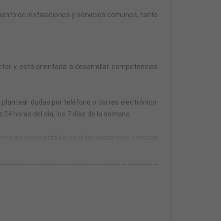
iento de instalaciones y servicios comunes, tanto
tor y está orientada a desarrollar competencias
 plantear dudas por teléfono o correo electrónico.
24 horas del día, los 7 días de la semana.
resa en tu localidad o en la localidad más cercana
esa.
n año para realizarlas desde la finalización de la