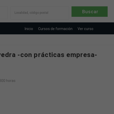
Localidad, código postal
Inicio
Cursos de formación
Ver curso
vedra -con prácticas empresa-
300 horas