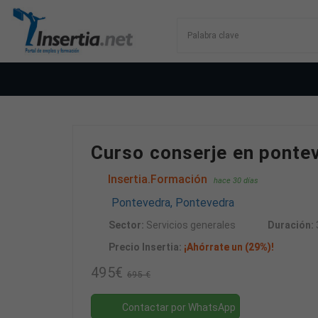
Curso conserje en ponte
Insertia.Formación
hace 30 días
Pontevedra, Pontevedra
Sector:
Servicios generales
Duración:
Precio Insertia:
¡Ahórrate un (29%)!
495€
695 €
Contactar por WhatsApp