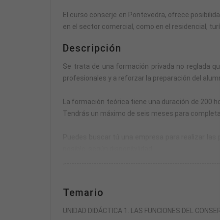
El curso conserje en Pontevedra, ofrece posibili
en el sector comercial, como en el residencial, turí
Descripción
Se trata de una formación privada no reglada q
profesionales y a reforzar la preparación del alumn
La formación teórica tiene una duración de 200 ho
Tendrás un máximo de seis meses para completar la
Puedes buscar tú una empresa para realizar las pr
posible, según disponibilidad.
La formación práctica se compone de un módulo de
Temario
El horario de las prácticas se fijará de mutuo ac
parte teórica.
UNIDAD DIDÁCTICA 1. LAS FUNCIONES DEL CONSE