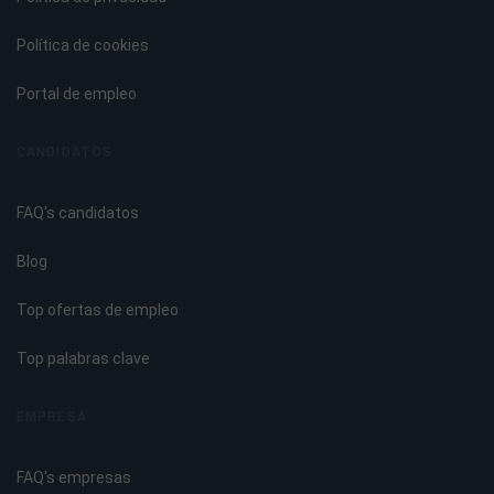
Tecnología. Software CRM.
Productos comerciales SAP CRM, de SAP.
Política de cookies
Productos con licencia GPL SUGAR CRM.
Implantación de un CRM.
Portal de empleo
Tema 5. Planificación de uina Campaña de Comunicación
CANDIDATOS
Online
FAQ's candidatos
Características de la comunicación online.
Campaña de Comunicación Integral.
Blog
Pasos para realizar una campaña de publicidad.
Formas de promoción en Internet.
Top ofertas de empleo
La comunicación comercial.
Funcionamiento de la comunicación.
Top palabras clave
El mix de comunicación.
La regla de las 4 F.
EMPRESA
Marketing Directo.
Conocimiento del usuario. Personalización de la oferta.
FAQ's empresas