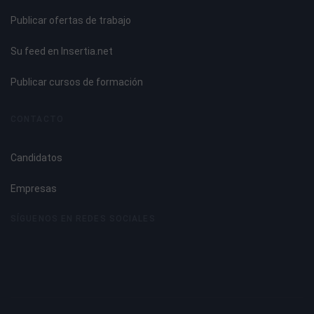
Tema 6. Publicidad Online y su Eficacia
Publicar ofertas de trabajo
Formatos publicitarios online.
Su feed en Insertia.net
Formatos integrados.
Formatos flotantes.
Publicar cursos de formación
Rich Media (Vídeo banner, Ciberspots o Spots Online).
Acciones especiales o a medida.
CONTACTO
Permission marketing.
Publirreportaje.
Candidatos
Tarifas de publicidad en Internet.
Cálculo de tarifas.
Empresas
Factores que mejoran el éxito de los banners.
Datos de inversión y eficacia publicitaria.
SÍGUENOS EN REDES SOCIALES
La eficacia de los formatos.
Herramientas de análisis de tráfico web.
Tendencias de la publicidad online.
Regulación.