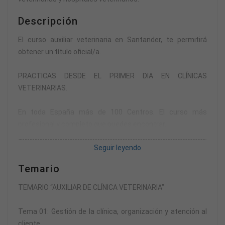
Descripción
El curso auxiliar veterinaria en Santander, te permitirá
obtener un título oficial/a.
PRACTICAS DESDE EL PRIMER DIA EN CLÍNICAS
VETERINARIAS.
En toda España más de 100 Centros. El curso más
profesional y completo que puedes encontrar.
Seguir leyendo
Creemos en la atención personalizada y queremos
explicarte con detalle todas características y
Temario
posibilidades que tú precisas saber.
TEMARIO “AUXILIAR DE CLÍNICA VETERINARIA”
Déjanos tu contacto y te llamamos inmediatamente.
Tema 01: Gestión de la clínica, organización y atención al
Te proporcionamos el centro más cercano a tu domicilio o
cliente.