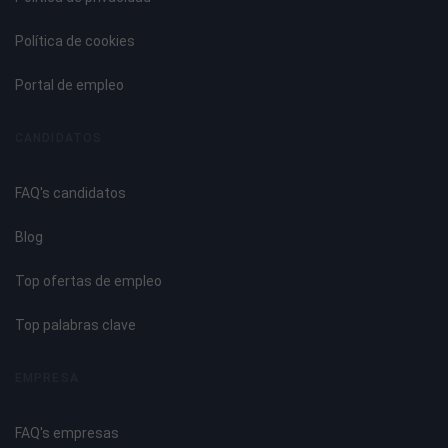
Tecnología. Software CRM.
Productos comerciales SAP CRM, de SAP.
Política de cookies
Productos con licencia GPL SUGAR CRM.
Implantación de un CRM.
Portal de empleo
Tema 5. Planificación de uina Campaña de Comunicación
CANDIDATOS
Online
FAQ's candidatos
Características de la comunicación online.
Campaña de Comunicación Integral.
Blog
Pasos para realizar una campaña de publicidad.
Formas de promoción en Internet.
Top ofertas de empleo
La comunicación comercial.
Funcionamiento de la comunicación.
Top palabras clave
El mix de comunicación.
La regla de las 4 F.
EMPRESA
Marketing Directo.
Conocimiento del usuario. Personalización de la oferta.
FAQ's empresas