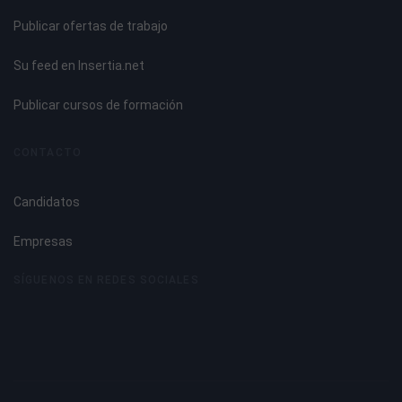
Tema 6. Publicidad Online y su Eficacia
Publicar ofertas de trabajo
Formatos publicitarios online.
Su feed en Insertia.net
Formatos integrados.
Formatos flotantes.
Publicar cursos de formación
Rich Media (Vídeo banner, Ciberspots o Spots Online).
Acciones especiales o a medida.
CONTACTO
Permission marketing.
Publirreportaje.
Candidatos
Tarifas de publicidad en Internet.
Cálculo de tarifas.
Empresas
Factores que mejoran el éxito de los banners.
Datos de inversión y eficacia publicitaria.
SÍGUENOS EN REDES SOCIALES
La eficacia de los formatos.
Herramientas de análisis de tráfico web.
Tendencias de la publicidad online.
Regulación.