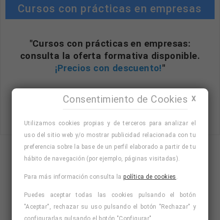
Cursos con prácticas en empresas
"Cursos con prácticas en empresas:
consulta la oferta formativa disponible.
¡Precios con descuento!
"
Consentimiento de Cookies
X
Consulta nuestro listado de cursos
Utilizamos cookies propias y de terceros para analizar el
uso del sitio web y/o mostrar publicidad relacionada con tu
preferencia sobre la base de un perfil elaborado a partir de tu
hábito de navegación (por ejemplo, páginas visitadas).
Para más información consulta la
política de cookies
.
Puedes aceptar todas las cookies pulsando el botón
"Aceptar", rechazar su uso pulsando el botón "Rechazar" y
configurarlas pulsando el botón "Configurar".