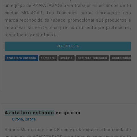
un equipo de AZAFATAS/OS para trabajar en estancos de tu
ciudad MOJACAR. Tus funciones serán representar una
marca reconocida de tabaco, promocionar sus productos e
incentivar su venta, siempre con un enfoque profesional,
respetuoso y orientado a...
VER OFERTA
azafata/o estanco
temporal
azafata
contrato temporal
coordinador
azafata/o estanco
en girona
Girona, Girona
Somos Momentum Task Force y estamos en la búsqueda de
un equipo de AZAFATAS/OS para trabajar en estancos de tu