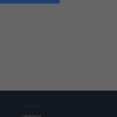
CONTACTO
Candidatos