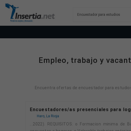
Empleo, trabajo y vacan
Encuentra ofertas de encuestador para estudios 
Encuestadores/as presenciales para lo
Haro, La Rioja
...2022). REQUISITOS: o Formacion minima de Bachillerato o FP. o Experiencia previa en encuestas presenciales. o Valorable especialmente
encuestas a hogares. o Valorable trabajos anteri