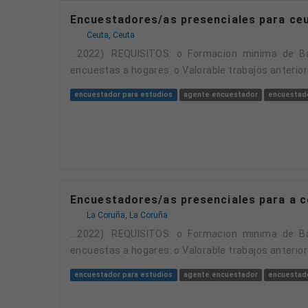
Encuestadores/as presenciales para ce
Ceuta, Ceuta
...2022). REQUISITOS: o Formacion minima de Bachillerato o FP. o Experiencia previa en encuestas presenciales. o Valorable especialmente
encuestas a hogares. o Valorable trabajos anteri
encuestador para estudios
agente encuestador
encuestad
Encuestadores/as presenciales para a 
La Coruña, La Coruña
...2022). REQUISITOS: o Formacion minima de Bachillerato o FP. o Experiencia previa en encuestas presenciales. o Valorable especialmente
encuestas a hogares. o Valorable trabajos anteri
encuestador para estudios
agente encuestador
encuestad