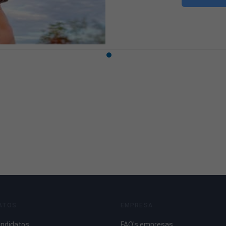
ATOS
EMPRESA
andidatos
FAQ's empresas