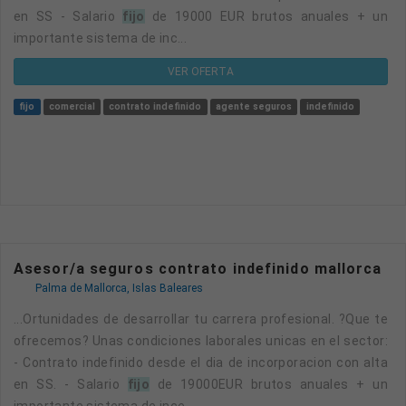
en SS - Salario
fijo
de 19000 EUR brutos anuales + un
importante sistema de inc...
VER OFERTA
fijo
comercial
contrato indefinido
agente seguros
indefinido
Asesor/a seguros contrato indefinido mallorca
Palma de Mallorca, Islas Baleares
...ortunidades de desarrollar tu carrera profesional. ?Que te
ofrecemos? Unas condiciones laborales unicas en el sector:
- Contrato indefinido desde el dia de incorporacion con alta
en SS. - Salario
fijo
de 19000EUR brutos anuales + un
importante sistema de ince...