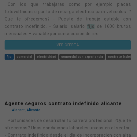
...con los que trabajaras como por ejemplo placas
fotovoltaicas o punto de recarga electrica para vehiculos. ?
Que te ofrecemos? - Puesto de trabajo estable con
contrato indefinido. - Salario: salario
fijo
de 1600 brutos
mensuales + variable por consecucion de res...
VER OFERTA
fijo
comercial
electricidad
comercial con experiencia
contrato indefini
Agente seguros contrato indefinido alicante
Alacant, Alicante
...portunidades de desarrollar tu carrera profesional. ?Que te
ofrecemos? Unas condiciones laborales unicas en el sector:
- Contrato indefinido desde el dia de incorporacion con alta