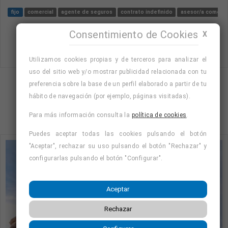
fijo
comercial
agente de seguros
contrato indefinido
asesor/a comerci
Consentimiento de Cookies
X
Utilizamos cookies propias y de terceros para analizar el
uso del sitio web y/o mostrar publicidad relacionada con tu
preferencia sobre la base de un perfil elaborado a partir de tu
Mostrando página 4 de 197 (Total 785)
hábito de navegación (por ejemplo, páginas visitadas).
1
3
4
5
6
…
197
Para más información consulta la
política de cookies
.
Puedes aceptar todas las cookies pulsando el botón
"Aceptar", rechazar su uso pulsando el botón "Rechazar" y
configurarlas pulsando el botón "Configurar".
Aceptar
Rechazar