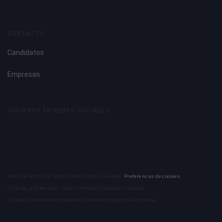
CONTACTO
Candidatos
Empresas
SÍGUENOS EN REDES SOCIALES
Insertia.net © 2026 Todos los derechos reservados
Preferencias de cookies
Curso de jardinería en Llodio: Formación Teórica y Práctica
Curso auxiliar administrativa/o en Miño -con prácticas empresa-