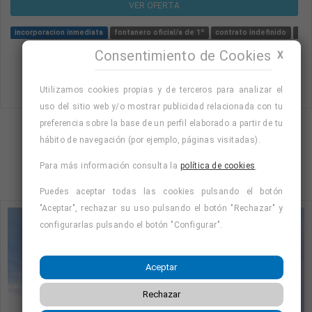
VER OFERTA
incorporacion inmediata
fontanero oficial/a de 1º
contrato indefinido
fon
Consentimiento de Cookies
X
Utilizamos cookies propias y de terceros para analizar el
uso del sitio web y/o mostrar publicidad relacionada con tu
preferencia sobre la base de un perfil elaborado a partir de tu
Mostrando página 5 de 270 (Total 1080)
hábito de navegación (por ejemplo, páginas visitadas).
1
2
4
5
6
7
…
270
Para más información consulta la
política de cookies
.
Puedes aceptar todas las cookies pulsando el botón
"Aceptar", rechazar su uso pulsando el botón "Rechazar" y
configurarlas pulsando el botón "Configurar".
Aceptar
Rechazar