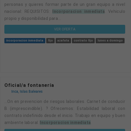
personas y quieres formar parte de un gran equipo a nivel
nacional: REQUISITOS:
Incorporacion inmediata
. Vehiculo
propio y disponibilidad para...
VER OFERTA
incorporacion inmediata
fijo
azafata
contrato fijo
lunes a domingo
co
Oficial/a fontanería
Inca, Islas Baleares
...on en prevencion de riesgos laborales. Carnet de conducir
B (imprescindible). ? Ofrecemos: Estabilidad laboral con
contrato indefinido desde el inicio. Trabajo en equipo y buen
ambiente laboral.
Incorporacion inmediata
.