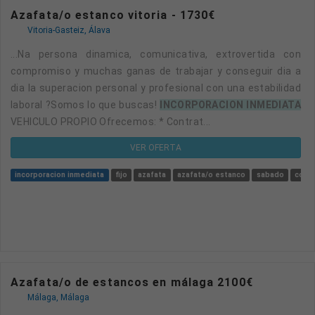
Azafata/o estanco vitoria - 1730€
Vitoria-Gasteiz, Álava
...na persona dinamica, comunicativa, extrovertida con
compromiso y muchas ganas de trabajar y conseguir dia a
dia la superacion personal y profesional con una estabilidad
laboral ?Somos lo que buscas!
INCORPORACION INMEDIATA
VEHICULO PROPIO Ofrecemos: * Contrat...
VER OFERTA
incorporacion inmediata
fijo
azafata
azafata/o estanco
sabado
coor
Azafata/o de estancos en málaga 2100€
Málaga, Málaga