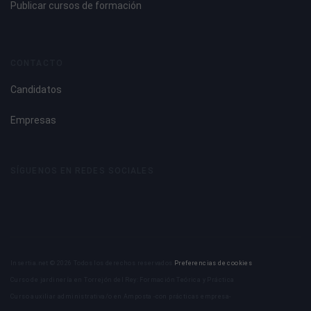
Publicar cursos de formación
CONTACTO
Candidatos
Empresas
SÍGUENOS EN REDES SOCIALES
Insertia.net © 2026 Todos los derechos reservados
Preferencias de cookies
Curso de jardinería en Torrejón del Rey: Formación Teórica y Práctica
Curso auxiliar administrativa/o en Amposta -con prácticas empresa-