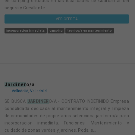
en camping situados en las localidades de Guardamar del
segura y Crevillente.
VER OFERTA
incorporacion inmediata
camping
tecnico/a en mantenimiento
jardiner
o/a
Valladolid, Valladolid
SE BUSCA
JARDINER
O/A - CONTRATO INDEFINIDO Empresa
consolidada dedicada al mantenimiento integral y limpieza
de comunidades de propietarios selecciona jardinero/a para
incorporacion inmediata. Funciones: Mantenimiento y
cuidado de zonas verdes y jardines. Poda, s...