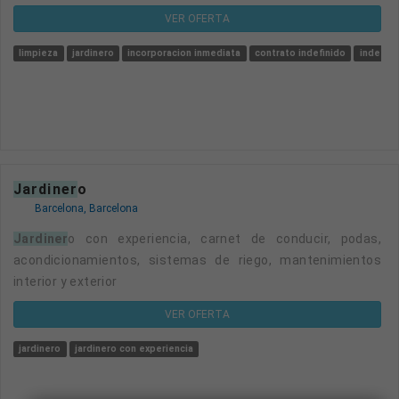
VER OFERTA
limpieza
jardinero
incorporacion inmediata
contrato indefinido
indefini
jardiner
o
Barcelona, Barcelona
Jardiner
o con experiencia, carnet de conducir, podas,
acondicionamientos, sistemas de riego, mantenimientos
interior y exterior
VER OFERTA
jardinero
jardinero con experiencia