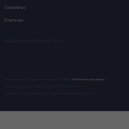
Candidatos
Empresas
SÍGUENOS EN REDES SOCIALES
Insertia.net © 2026 Todos los derechos reservados
Preferencias de cookies
Curso de jardinería en Huesca: Formación Teórica y Práctica
Curso auxiliar administrativa/o en Alginet -con prácticas empresa-