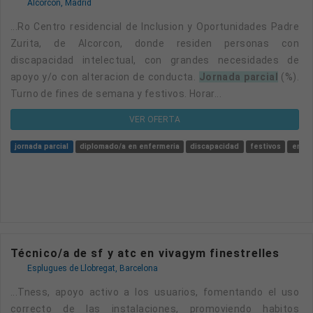
Alcorcón, Madrid
...ro Centro residencial de Inclusion y Oportunidades Padre
Zurita, de Alcorcon, donde residen personas con
discapacidad intelectual, con grandes necesidades de
apoyo y/o con alteracion de conducta.
Jornada parcial
(%).
Turno de fines de semana y festivos. Horar...
VER OFERTA
jornada parcial
diplomado/a en enfermeria
discapacidad
festivos
enfe
Técnico/a de sf y atc en vivagym finestrelles
Esplugues de Llobregat, Barcelona
...tness, apoyo activo a los usuarios, fomentando el uso
correcto de las instalaciones, promoviendo habitos