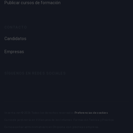
Publicar cursos de formación
CONTACTO
Candidatos
Empresas
SÍGUENOS EN REDES SOCIALES
Insertia.net © 2026 Todos los derechos reservados
Preferencias de cookies
Curso de jardinería en Villanueva de los Infantes: Formación Teórica y Práctica
Curso auxiliar administrativa/o en Chipiona -con prácticas empresa-