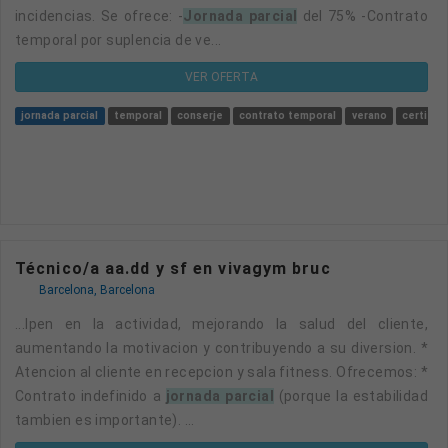
incidencias. Se ofrece: -
Jornada parcial
del 75% -Contrato
temporal por suplencia de ve...
VER OFERTA
jornada parcial
temporal
conserje
contrato temporal
verano
certific
Técnico/a aa.dd y sf en vivagym bruc
Barcelona, Barcelona
...ipen en la actividad, mejorando la salud del cliente,
aumentando la motivacion y contribuyendo a su diversion. *
Atencion al cliente en recepcion y sala fitness. Ofrecemos: *
Contrato indefinido a
jornada parcial
(porque la estabilidad
tambien es importante). ...