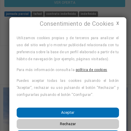
VER OFERTA
jornada parcial
tafad
contrato indefinido
indefinido
Consentimiento de Cookies
X
Utilizamos cookies propias y de terceros para analizar el
uso del sitio web y/o mostrar publicidad relacionada con tu
preferencia sobre la base de un perfil elaborado a partir de tu
Mostrando página 136 de 145 (Total 577)
hábito de navegación (por ejemplo, páginas visitadas).
1
…
135
136
137
138
…
145
Para más información consulta la
política de cookies
.
Puedes aceptar todas las cookies pulsando el botón
"Aceptar", rechazar su uso pulsando el botón "Rechazar" y
configurarlas pulsando el botón "Configurar".
Aceptar
Rechazar