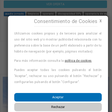
VER OFERTA
media jornada
limpieza
operario
discapacidad 33%
operario/a de mant
Consentimiento de Cookies
X
Utilizamos cookies propias y de terceros para analizar el
uso del sitio web y/o mostrar publicidad relacionada con tu
preferencia sobre la base de un perfil elaborado a partir de tu
hábito de navegación (por ejemplo, páginas visitadas).
Mostrando página 2 de 34 (Total 133)
1
2
3
4
…
34
Para más información consulta la
política de cookies
.
Puedes aceptar todas las cookies pulsando el botón
"Aceptar", rechazar su uso pulsando el botón "Rechazar" y
configurarlas pulsando el botón "Configurar".
Aceptar
Rechazar