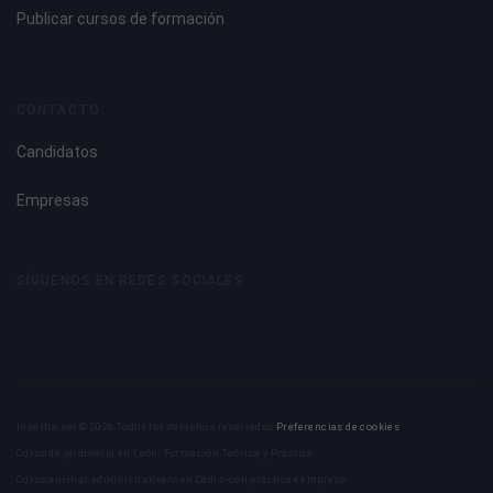
Publicar cursos de formación
CONTACTO
Candidatos
Empresas
SÍGUENOS EN REDES SOCIALES
Insertia.net © 2026 Todos los derechos reservados
Preferencias de cookies
Curso de jardinería en León: Formación Teórica y Práctica
Curso auxiliar administrativa/o en Cádiz -con prácticas empresa-