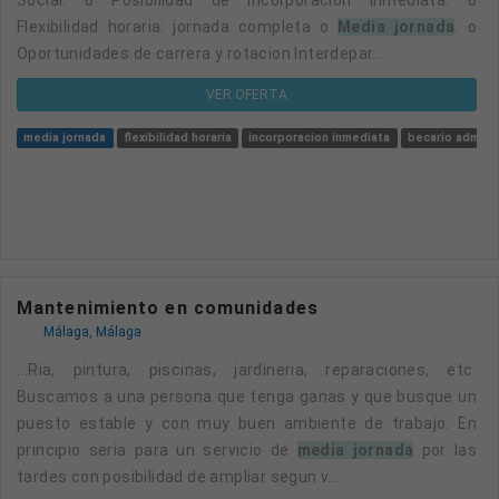
Flexibilidad horaria: jornada completa o
media jornada
. o
Oportunidades de carrera y rotacion Interdepar...
VER OFERTA
media jornada
flexibilidad horaria
incorporacion inmediata
becario adminis
Mantenimiento en comunidades
Málaga, Málaga
...ria, pintura, piscinas, jardineria, reparaciones, etc.
Buscamos a una persona que tenga ganas y que busque un
puesto estable y con muy buen ambiente de trabajo. En
principio seria para un servicio de
media jornada
por las
tardes con posibilidad de ampliar segun v...