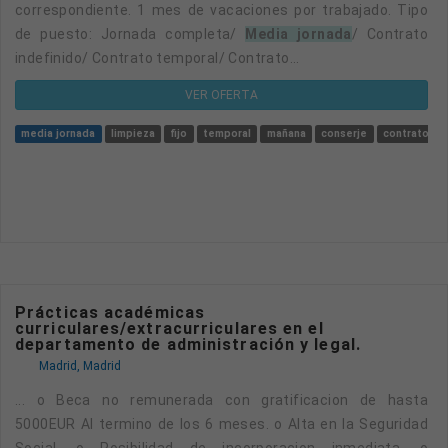
correspondiente. 1 mes de vacaciones por trabajado. Tipo
de puesto: Jornada completa/
Media jornada
/ Contrato
indefinido/ Contrato temporal/ Contrato...
VER OFERTA
media jornada
limpieza
fijo
temporal
mañana
conserje
contrato te
Prácticas académicas
curriculares/extracurriculares en el
departamento de administración y legal.
Madrid, Madrid
... o Beca no remunerada con gratificacion de hasta
5000EUR Al termino de los 6 meses. o Alta en la Seguridad
Social. o Posibilidad de incorporacion inmediata. o