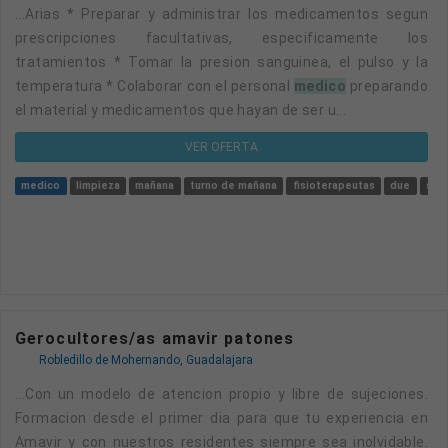
...arias * Preparar y administrar los medicamentos segun
prescripciones facultativas, especificamente los
tratamientos * Tomar la presion sanguinea, el pulso y la
temperatura * Colaborar con el personal
medico
preparando
el material y medicamentos que hayan de ser u...
VER OFERTA
medico
limpieza
mañana
turno de mañana
fisioterapeutas
due
sust
Gerocultores/as amavir patones
Robledillo de Mohernando, Guadalajara
...con un modelo de atencion propio y libre de sujeciones.
Formacion desde el primer dia para que tu experiencia en
Amavir y con nuestros residentes siempre sea inolvidable.