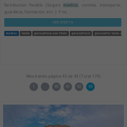
Retribucion flexible (Seguro
medico
, comida, transporte,
guarderia, formacion, etc. ). Y no ...
VER OFERTA
medico
tarde
gerocultora con titulo
gerocultor/a
gerocultor turno de t
Mostrando página 43 de 43 (Total 170)
1
…
40
41
42
43