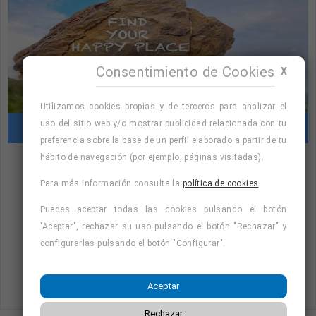
Consentimiento de Cookies
X
Utilizamos cookies propias y de terceros para analizar el
uso del sitio web y/o mostrar publicidad relacionada con tu
Cursos con prácticas en empresas
preferencia sobre la base de un perfil elaborado a partir de tu
hábito de navegación (por ejemplo, páginas visitadas).
"Cursos con prácticas en empresas:
Para más información consulta la
política de cookies
.
consulta la oferta formativa disponible.
Puedes aceptar todas las cookies pulsando el botón
¡Precios con descuento!
"
"Aceptar", rechazar su uso pulsando el botón "Rechazar" y
configurarlas pulsando el botón "Configurar".
Consulta nuestro listado de cursos
Aceptar
Rechazar