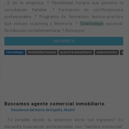
...s de la empresa. ? Flexibilidad horaria que permite la
conciliacion familiar. ? Formacion en certificaciones
profesionales. ? Programa de formacion teorico-practico
que incluye coaching y Mentoria. ?
Teletrabajo
opcional.
Retribucion complementaria: ? Bonus por ...
VER OFERTA
teletrabajo
flexibilidad horaria
asesor/a inmobiliario
emprendedor
ases
Buscamos agente comercial inmobiliario
Residencia del Banco de España, Madrid
...to estable donde tu ambicion dicte tus ingresos? En
Vacanfly buscamos profesionales con "hambre comercial"