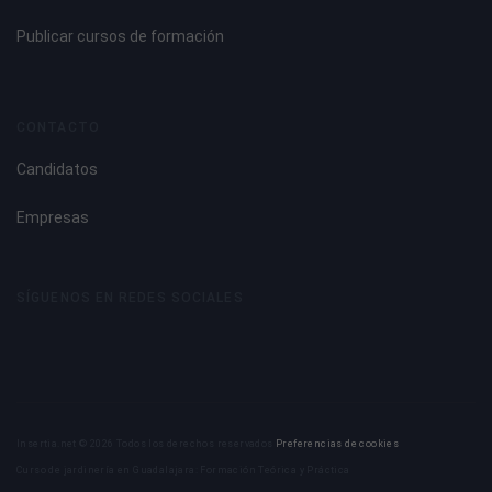
Publicar cursos de formación
CONTACTO
Candidatos
Empresas
SÍGUENOS EN REDES SOCIALES
Insertia.net © 2026 Todos los derechos reservados
Preferencias de cookies
Curso de jardinería en Guadalajara: Formación Teórica y Práctica