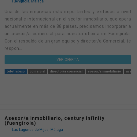
Fuengirola, Málaga
Una de las empresas más importantes y exitosas a nivel
nacional e internacional en el sector inmobiliario, que opera
actualmente en más de 88 países, precisamos incorporar a
un asesor/a comercial para nuestra oficina en Fuengirola.
Con el respaldo de un gran equipo y director/a Comercial, te
respon...
VER OFERTA
teletrabajo
comercial
director/a comercial
asesor/a inmobiliario
asesor
Asesor/a inmobiliario, century infinity
(fuengirola)
Las Lagunas de Mijas, Málaga