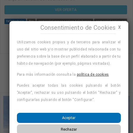
VER OFERTA
teletrabajo
fijo
comercial prospeccion telefonica
comercial junior prospe
Consentimiento de Cookies
X
Utilizamos cookies propias y de terceros para analizar el
uso del sitio web y/o mostrar publicidad relacionada con tu
preferencia sobre la base de un perfil elaborado a partir de tu
hábito de navegación (por ejemplo, páginas visitadas).
Mostrando página 3 de 30 (Total 118)
Para más información consulta la
política de cookies
.
2
3
4
5
…
30
Puedes aceptar todas las cookies pulsando el botón
"Aceptar", rechazar su uso pulsando el botón "Rechazar" y
configurarlas pulsando el botón "Configurar".
Aceptar
Rechazar