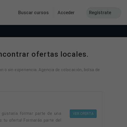
Buscar cursos
Acceder
Regístrate
contrar ofertas locales.
n o sin experiencia. Agencia de colocación, bolsa de
VER OFERTA
 tu oferta! Formarás parte del