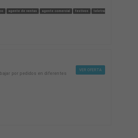
ico
agente de ventas
agente comercial
festivos
teletrabajo
lunes a viern
VER OFERTA