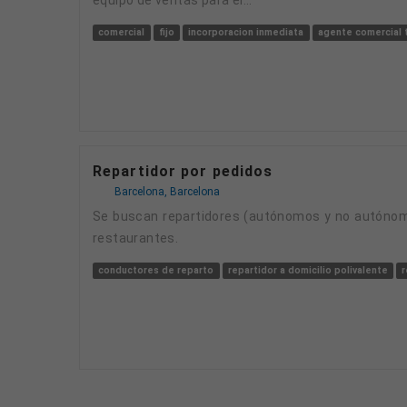
comercial
fijo
incorporacion inmediata
agente comercial 
Repartidor por pedidos
Barcelona, Barcelona
Se buscan repartidores (autónomos y no autónomos) con vehículo propio (moto, patinete o bici eléctrica) para trabajar por pedidos en diferentes
restaurantes.
conductores de reparto
repartidor a domicilio polivalente