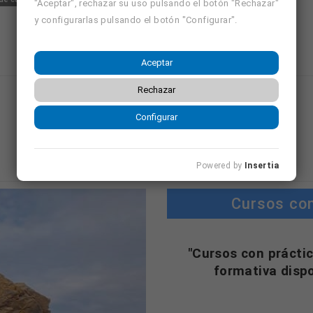
"Aceptar", rechazar su uso pulsando el botón "Rechazar"
y configurarlas pulsando el botón "Configurar".
Aceptar
Rechazar
Mostrando página 3 de 97 (Total 388)
Configurar
2
3
4
5
…
97
Powered by
Insertia
Cursos co
"Cursos con práctic
formativa disp