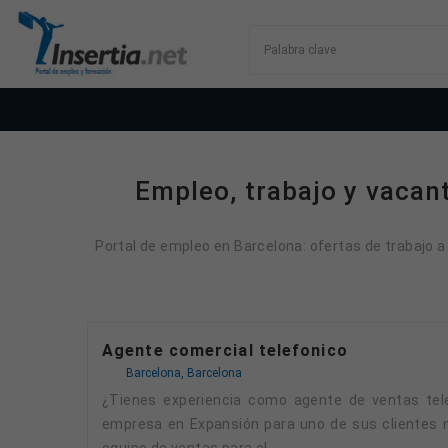
Empleo, trabajo y vacan
Portal de empleo en Barcelona: ofertas de trabajo a
Agente comercial telefonico
Barcelona, Barcelona
¿Tienes experiencia como agente de ventas telefónicas? ¿Hablas castellano y Catalán nativos? ¿Y además te gustaría formar parte de una
empresa en Expansión para uno de sus clientes m
equipo de ventas para el...