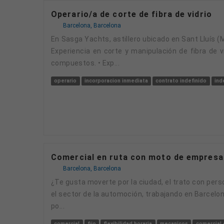
Operario/a de corte de fibra de vidrio
Barcelona, Barcelona
En Sasga Yachts, astillero ubicado en Sant Lluís (Menorca), estamos buscando OPERARIO/A DE CORTE DE FIBRA DE VIDRIO ¿Qué perfil buscamos? •
Experiencia en corte y manipulación de fibra de 
compuestos. • Exp...
operario
incorporacion inmediata
contrato indefinido
ind
Comercial en ruta con moto de empresa
Barcelona, Barcelona
¿Te gusta moverte por la ciudad, el trato con personas y el mundo de la venta? En Blinker buscamos incorporar un/a Comercial de calle en ruta para
el sector de la automoción, trabajando en Barcelon
po...
comercial
fijo
flexibilidad horaria
mecanicos
comercial 