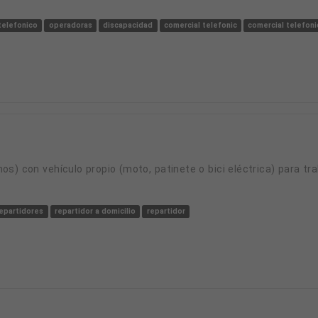
telefonico
operadoras
discapacidad
comercial telefonic
comercial telefon
repartidores
repartidor a domicilio
repartidor