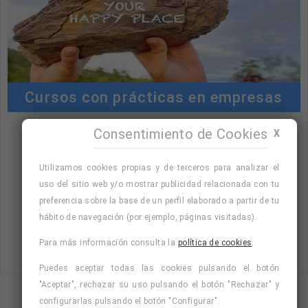
Cursos con prácticas en empresas
Consentimiento de Cookies
X
"Cursos con prácticas en empresas:
consulta la oferta formativa disponible.
Utilizamos cookies propias y de terceros para analizar el
¡Precios con descuento!
"
uso del sitio web y/o mostrar publicidad relacionada con tu
preferencia sobre la base de un perfil elaborado a partir de tu
hábito de navegación (por ejemplo, páginas visitadas).
Para más información consulta la
política de cookies
.
Consulta nuestro listado de cursos
Puedes aceptar todas las cookies pulsando el botón
"Aceptar", rechazar su uso pulsando el botón "Rechazar" y
configurarlas pulsando el botón "Configurar".