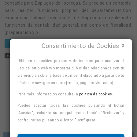
contable para Espluges de llobregat. Se precisa un contable
para realizar funciones propias del departamento.Con
experiencia laboral (mínimo 5 ) • Experiencia realizando
funciones de contabilidad general, así como de fiscalidad
(preparación y p...
VER OFERTA
Consentimiento de Cookies
X
administrativa
administrativa/o contable
jornada completa
contable
lun
Utilizamos cookies propias y de terceros para analizar el
uso del sitio web y/o mostrar publicidad relacionada con tu
preferencia sobre la base de un perfil elaborado a partir de tu
hábito de navegación (por ejemplo, páginas visitadas).
Para más información consulta la
política de cookies
.
Mostrando página 2 de 2 (Total 8)
Puedes aceptar todas las cookies pulsando el botón
1
2
"Aceptar", rechazar su uso pulsando el botón "Rechazar" y
configurarlas pulsando el botón "Configurar".