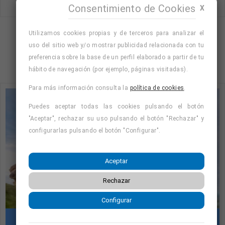
Consentimiento de Cookies
X
Utilizamos cookies propias y de terceros para analizar el
Mostrando página 1 de 53 (Total 210)
uso del sitio web y/o mostrar publicidad relacionada con tu
1
2
3
4
…
53
preferencia sobre la base de un perfil elaborado a partir de tu
hábito de navegación (por ejemplo, páginas visitadas).
Para más información consulta la
política de cookies
.
Puedes aceptar todas las cookies pulsando el botón
"Aceptar", rechazar su uso pulsando el botón "Rechazar" y
configurarlas pulsando el botón "Configurar".
Aceptar
Rechazar
Configurar
Cursos con prácticas en empresas