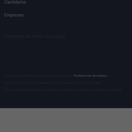
Candidatos
Empresas
SÍGUENOS EN REDES SOCIALES
Insertia.net © 2026 Todos los derechos reservados
Preferencias de cookies
Curso de jardinería en Morata de Tajuña: Formación Teórica y Práctica
Curso auxiliar administrativa/o en San Cristóbal de La Laguna -con prácticas empresa-