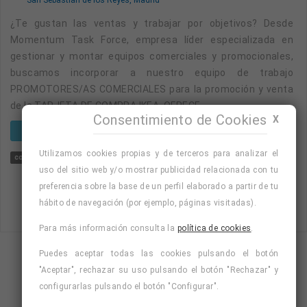
¿Te gustan las ventas y trabajar por objetivos? Desde
Momentum Task Force, empresa líder especializada en
gestionar y montar equipos comerciales y promocionales,
buscamos incorporar a nuestro equipo de trabajo
PROMOTORES/AS COMERCIALES para la promoción y venta
de la TARJETA DE COMPRA IKEA. OFRECE...
Consentimiento de Cookies
X
VER OFERTA
Utilizamos cookies propias y de terceros para analizar el
comercial
turnos rotativos
incorporacion inmediata
promotor/a comercial
uso del sitio web y/o mostrar publicidad relacionada con tu
preferencia sobre la base de un perfil elaborado a partir de tu
hábito de navegación (por ejemplo, páginas visitadas).
Para más información consulta la
política de cookies
.
Puedes aceptar todas las cookies pulsando el botón
Mostrando página 4 de 6 (Total 23)
"Aceptar", rechazar su uso pulsando el botón "Rechazar" y
1
3
4
5
6
configurarlas pulsando el botón "Configurar".