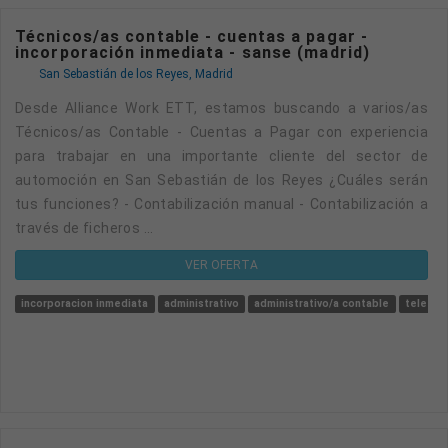
Técnicos/as contable - cuentas a pagar -
incorporación inmediata - sanse (madrid)
San Sebastián de los Reyes, Madrid
Desde Alliance Work ETT, estamos buscando a varios/as
Técnicos/as Contable - Cuentas a Pagar con experiencia
para trabajar en una importante cliente del sector de
automoción en San Sebastián de los Reyes ¿Cuáles serán
tus funciones? - Contabilización manual - Contabilización a
través de ficheros ...
VER OFERTA
incorporacion inmediata
administrativo
administrativo/a contable
teletra