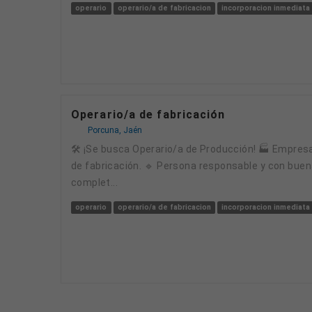
operario
operario/a de fabricacion
incorporacion inmediata
Operario/a de fabricación
Porcuna, Jaén
🛠️ ¡Se busca Operario/a de Producción! 🏭 Empresa industrial en Villa del Río (Córdoba) busca incorporar un/a Operario/a de Producción para su línea
de fabricación. 🔹 Persona responsable y con buena
complet...
operario
operario/a de fabricacion
incorporacion inmediata