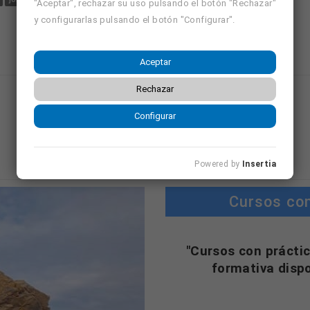
"Aceptar", rechazar su uso pulsando el botón "Rechazar"
y configurarlas pulsando el botón "Configurar".
Aceptar
Rechazar
Mostrando página 1 de 10 (Total 37)
Configurar
1
2
3
4
…
10
Powered by
Insertia
Cursos co
"Cursos con práctic
formativa disp