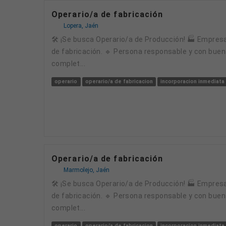
Operario/a de fabricación
Lopera, Jaén
🛠️ ¡Se busca Operario/a de Producción! 🏭 Empresa industrial en Villa del Río (Córdoba) busca incorporar un/a Operario/a de Producción para su línea
de fabricación. 🔹 Persona responsable y con buena
complet...
operario
operario/a de fabricacion
incorporacion inmediata
Operario/a de fabricación
Marmolejo, Jaén
🛠️ ¡Se busca Operario/a de Producción! 🏭 Empresa industrial en Villa del Río (Córdoba) busca incorporar un/a Operario/a de Producción para su línea
de fabricación. 🔹 Persona responsable y con buena
complet...
operario
operario/a de fabricacion
incorporacion inmediata