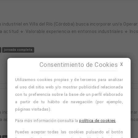
 actitud 🔹 Valorable experiencia en entornos industriales 🔹 In
jornada completa
Consentimiento de Cookies
X
Utilizamos cookies propias y de terceros para analizar
el uso del sitio web y/o mostrar publicidad relacionada
con tu preferencia sobre la base de un perfil elaborado
a partir de tu hábito de navegación (por ejemplo,
páginas visitadas).
 actitud 🔹 Valorable experiencia en entornos industriales 🔹 In
Para más información consulta la
política de cookies
.
Puedes aceptar todas las cookies pulsando el botón
jornada completa