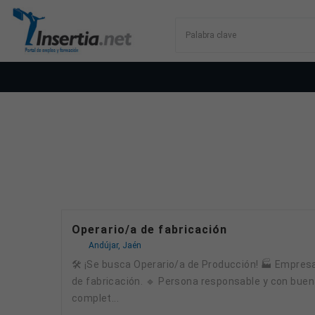
Operario/a de fabricación
Andújar, Jaén
🛠️ ¡Se busca Operario/a de Producción! 🏭 Empresa industrial en Villa del Río (Córdoba) busca incorporar un/a Operario/a de Producción para su línea
de fabricación. 🔹 Persona responsable y con buena
complet...