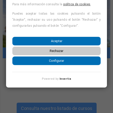
Para más información consulta la
política de cookies
.
Puedes aceptar todas las cookies pulsando el botón
"Aceptar", rechazar su uso pulsando el botón "Rechazar" y
configurarlas pulsando el botón "Configurar".
Aceptar
Rechazar
Cursos con prácticas en empresas
Configurar
"Cursos con prácticas en empresas:
consulta la oferta formativa disponible.
Powered by
Insertia
¡Precios con descuento!
"
Consulta nuestro listado de cursos