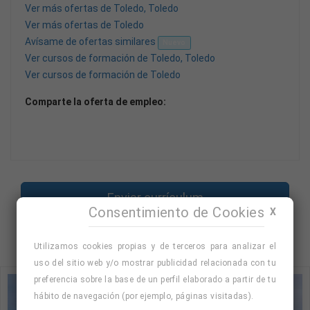
Ver más ofertas de Toledo, Toledo
Ver más ofertas de Toledo
Avísame de ofertas similares
Nuevo
Ver cursos de formación de Toledo, Toledo
Ver cursos de formación de Toledo
Comparte la oferta de empleo:
Enviar currículum
Consentimiento de Cookies
X
Volver
Utilizamos cookies propias y de terceros para analizar el
uso del sitio web y/o mostrar publicidad relacionada con tu
preferencia sobre la base de un perfil elaborado a partir de tu
hábito de navegación (por ejemplo, páginas visitadas).