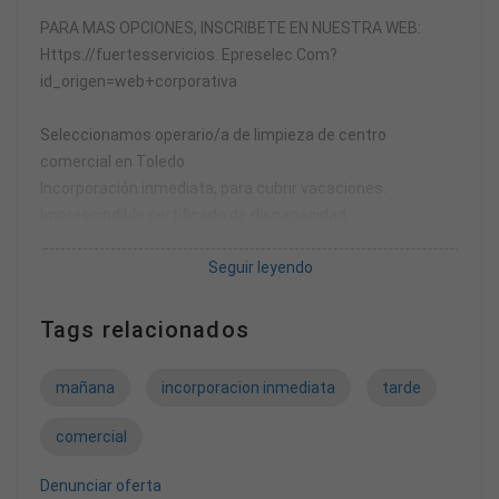
PARA MAS OPCIONES, INSCRIBETE EN NUESTRA WEB:
Https://fuertesservicios. Epreselec.Com?
id_origen=web+corporativa
Seleccionamos operario/a de limpieza de centro
comercial en Toledo
Incorporación inmediata, para cubrir vacaciones.
Imprescindible certificado de discapacidad.
Jornada: de lunes a domingos con los descansos que
Seguir leyendo
establece la Ley, con horarios de mañana y tarde (6,22
h/día)
Funciones a desempeñar: limpieza de hipermercado,
Tags relacionados
suelos, orillas, reserva, aseos. . .
Se requiere experiencia en limpiezas.
mañana
incorporacion inmediata
tarde
Salario: Según convenio.
comercial
Denunciar oferta