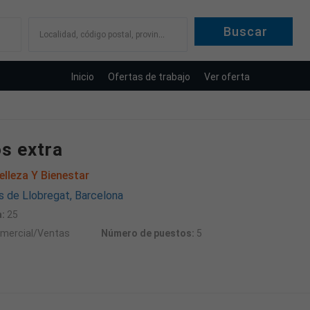
Localidad, código postal, provincia
Inicio
Ofertas de trabajo
Ver oferta
s extra
lleza Y Bienestar
 de Llobregat, Barcelona
:
25
mercial/Ventas
Número de puestos:
5