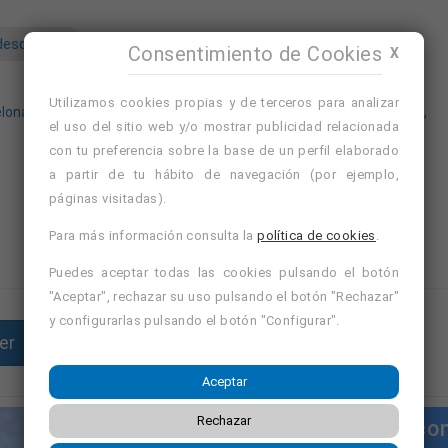
desde casa
Consentimiento de Cookies
X
Avísame de ofertas similares
Nuevo
Utilizamos cookies propias y de terceros para analizar
elona
Ver cursos de formación de Esplugues de Llobregat,
el uso del sitio web y/o mostrar publicidad relacionada
Barcelona
con tu preferencia sobre la base de un perfil elaborado
Ver cursos de formación de Barcelona
a partir de tu hábito de navegación (por ejemplo,
páginas visitadas).
Para más información consulta la
política de cookies
.
Puedes aceptar todas las cookies pulsando el botón
"Aceptar", rechazar su uso pulsando el botón "Rechazar"
y configurarlas pulsando el botón "Configurar".
er
Enviar currículum
Aceptar
Rechazar
Cursos co