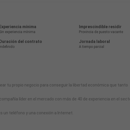
Experiencia mínima
Imprescindible residir
Sin experiencia mínima
Provincia de puesto vacante
Duración del contrato
Jornada laboral
Indefinido
A tiempo parcial
rear tu propio negocio para conseguir la libertad económica que tanto
 compañía líder en el mercado con más de 40 de experiencia en el secto
s un teléfono y una conexión a Internet.