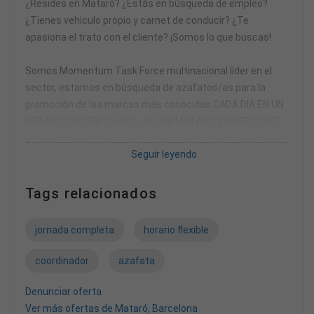
¿Resides en Mataró? ¿Estás en búsqueda de empleo?
¿Tienes vehiculo propio y carnet de conducir? ¿Te
apasiona el trato con el cliente? ¡Somos lo que buscas!
Somos Momentum Task Force multinacional líder en el
sector, estamos en búsqueda de azafatos/as para la
promoción de las marcas más conocidas CADA DIA EN UN
ESTANCO DISTINTO de tu ciudad MATARO Y PUEBLOS DE
ALREDEDOR.
Seguir leyendo
Ofrecemos:
Tags relacionados
* Contrato laboral y alta en la seguridad social.
* Estabilidad laboral.
jornada completa
horario flexible
* Jornada completa de horas semanales de L a V. (09:00 a
14:00 y de 17:00 a 20:00). Horario flexible.
coordinador
azafata
* Apoyo diario de un coordinador/a y un equipo
especializado
Denunciar oferta
* Salario de 1550 € Brutos/mes + 450 € Brutos/mes por
Ver más ofertas de Mataró, Barcelona