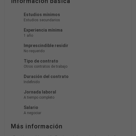
Información básica
Estudios mínimos
Estudios secundarios
Experiencia mínima
1 año
Imprescindible residir
No requerido
Tipo de contrato
Otros contratos de trabajo
Duración del contrato
Indefinido
Jornada laboral
A tiempo completo
Salario
A negociar
Más información