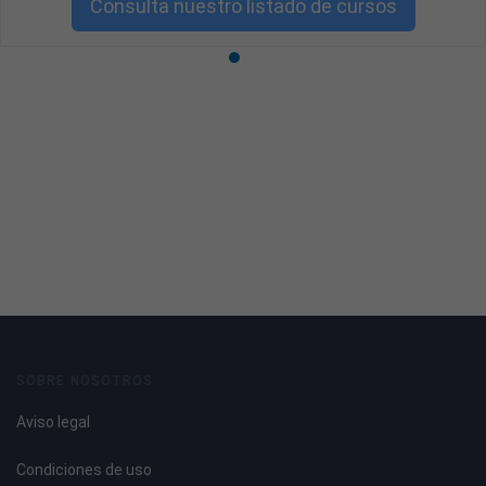
Consulta nuestro listado de cursos
- Formación en Aefa-Les Mills (Body Pump, Body Combat,
etc).
- Formación en Ciclo-Indoor
- Conocimientos técnicos, habilidades para sociabilizarse,
don de gentes y excelente trato al cliente.
- Capacidad de trabajo en equipo, buena imagen y
apasionado/a del deporte.
- Experiencia demostrada impartiendo clases colectivas.
SOBRE NOSOTROS
Aviso legal
Condiciones de uso