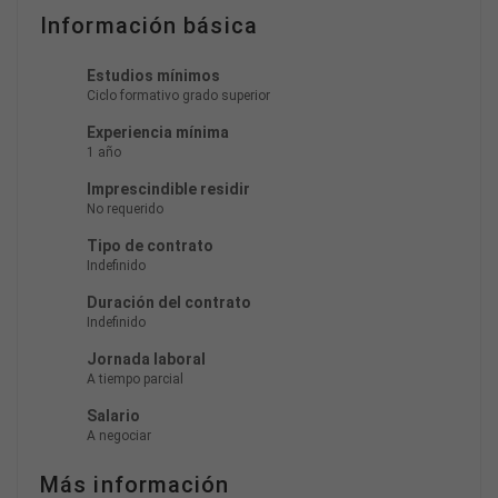
Información básica
Estudios mínimos
Ciclo formativo grado superior
Experiencia mínima
1 año
Imprescindible residir
No requerido
Tipo de contrato
Indefinido
Duración del contrato
Indefinido
Jornada laboral
A tiempo parcial
Salario
A negociar
Más información