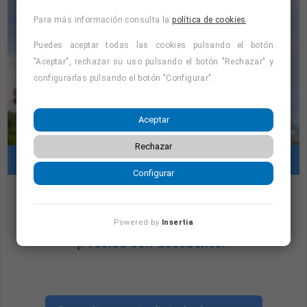
Para más información consulta la
política de cookies
.
Puedes aceptar todas las cookies pulsando el botón
Ofrecemos:
"Aceptar", rechazar su uso pulsando el botón "Rechazar" y
configurarlas pulsando el botón "Configurar".
- Contrato indefinido a jornada parcial.
Aceptar
- Posibilidad de desarrollo profesional.
Rechazar
Cursos con prácticas en empresas
- Formación continua.
Configurar
- Estabilidad laboral.
"Cursos con prácticas en empresas:
Powered by
Insertia
consulta la oferta formativa disponible.
Requisitos mínimos:
¡Precios con descuento!
"
- TAFAD (técnico/a Actividades Física, Animación y
Deporte).
- ROPEC