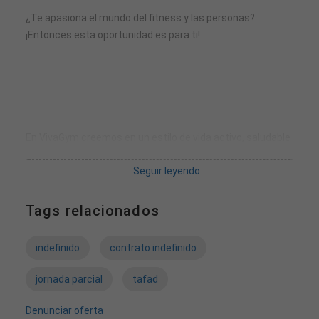
¿Te apasiona el mundo del fitness y las personas?
¡Entonces esta oportunidad es para ti!
En VivaGym creemos en un estilo de vida activo, saludable
y accesible para todos. Somos una compañía en
Seguir leyendo
constante crecimiento, con un equipo dinámico,
comprometido y apasionado por ayudar a nuestros socios
a alcanzar sus objetivos.
Tags relacionados
indefinido
contrato indefinido
jornada parcial
tafad
Buscamos personas con actitud positiva, energía, y
Denunciar oferta