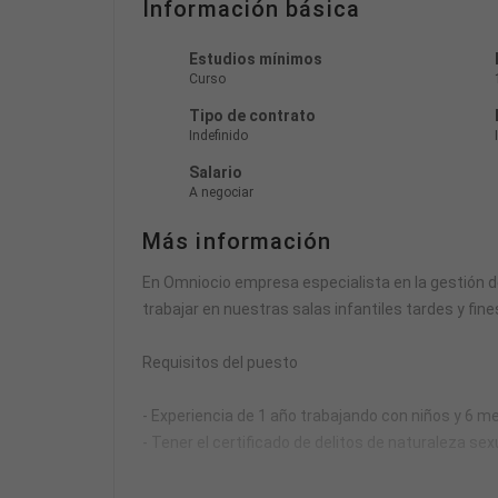
Información básica
Estudios mínimos
Curso
Tipo de contrato
Indefinido
Salario
A negociar
Más información
En Omniocio empresa especialista en la gestión d
trabajar en nuestras salas infantiles tardes y fin
Requisitos del puesto
- Experiencia de 1 año trabajando con niños y 6 me
- Tener el certificado de delitos de naturaleza sex
Se valorará: