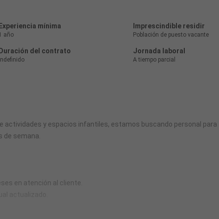
Experiencia mínima
Imprescindible residir
1 año
Población de puesto vacante
Duración del contrato
Jornada laboral
Indefinido
A tiempo parcial
e actividades y espacios infantiles, estamos buscando personal para
es de semana.
ses en atención al cliente.
ual actualizado.