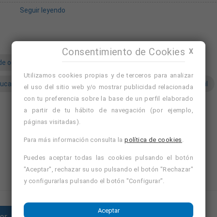
Seguir leyendo
quier especialidad ó título de técnico/a en Educación Infantil
Consentimiento de Cookies
X
de ocio
monitor/a de ocio y tiempo libre
Utilizamos cookies propias y de terceros para analizar
ucacion infantil
monitores infantiles
monitores infantil
el uso del sitio web y/o mostrar publicidad relacionada
con tu preferencia sobre la base de un perfil elaborado
Avísame de ofertas similares
Nuevo
a partir de tu hábito de navegación (por ejemplo,
Ver cursos de formación de Madrid, Madrid
páginas visitadas).
Ver cursos de formación de Madrid
Para más información consulta la
política de cookies
.
Puedes aceptar todas las cookies pulsando el botón
"Aceptar", rechazar su uso pulsando el botón "Rechazar"
y configurarlas pulsando el botón "Configurar".
Aceptar
er
Enviar currículum