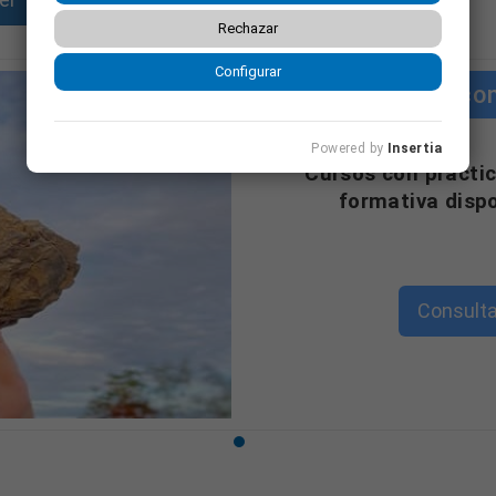
Rechazar
Configurar
Cursos co
Powered by
Insertia
"Cursos con práctic
formativa disp
Consulta