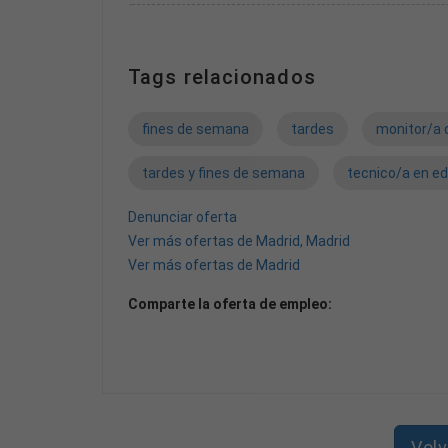
- Título de monitor/a de ocio y tiempo libre.
- Poseer Diplomatura o Grado en Magisterio de cual
Tags relacionados
fines de semana
tardes
monitor/a 
tardes y fines de semana
tecnico/a en ed
Denunciar oferta
Ver más ofertas de Madrid, Madrid
Ver más ofertas de Madrid
Comparte la oferta de empleo:
Volv