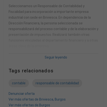
Seleccionamos un Responsable de Contabilidad y
Fiscalidad para incorporación a importante empresa
industrial con sede en Briviesca. En dependencia de la
Dirección Financiera, la persona seleccionada se
responsabilizará del proceso contable y de la elaboración y
presentación de impuestos. Realizará también otras
funciones vinculadas al departamento financiero y a otras
áreas clave de la empresa.
Seguir leyendo
REQUISITOS DEL PERFIL :
Formación a nivel LADE, Económicas o similar.
Experiencia mínima de 5 en departamentos financieros o
Tags relacionados
afines.
Sólidos conocimientos prácticos de contabilidad,
contable
responsable de contabilidad
fiscalidad, control de costes, etc.
Inglés nivel alto, con buenas competencias
Denunciar oferta
comunicativas.
Ver más ofertas de Briviesca, Burgos
Manejo avanzado de herramientas ofimáticas.
Ver más ofertas de Burgos