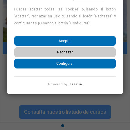
Puedes aceptar todas las cookies pulsando el botón
"Aceptar", rechazar su uso pulsando el botón "Rechazar" y
configurarlas pulsando el botón "Configurar".
Aceptar
Cursos con prácticas en empresas
Rechazar
Configurar
"Cursos con prácticas en empresas:
consulta la oferta formativa disponible.
¡Precios con descuento!
"
Powered by
Insertia
Consulta nuestro listado de cursos