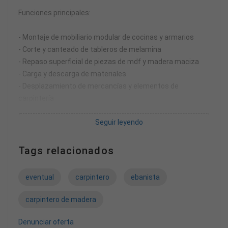
Funciones principales:
- Montaje de mobiliario modular de cocinas y armarios
- Corte y canteado de tableros de melamina
- Repaso superficial de piezas de mdf y madera maciza
- Carga y descarga de materiales
- Desplazamiento de mercancías y elementos de
carpintería
- Limpieza de puesto de trabajo y taller en general
Seguir leyendo
Requisitos:
Tags relacionados
- Lectura de planos de carpintería
- Uso de herramientas básicas manuales y eléctricas de
eventual
carpintero
ebanista
ebanistería
- Uso de maquinaria de carpintería (escuadradora, sierra
carpintero de madera
de cinta, ingletadora, etc.)
- Carnet B1
Denunciar oferta