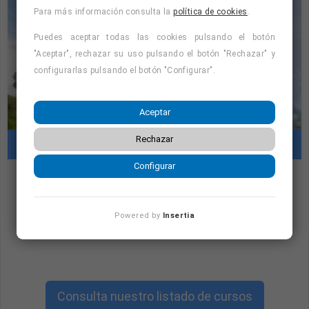
Para más información consulta la
política de cookies
.
Puedes aceptar todas las cookies pulsando el botón
"Aceptar", rechazar su uso pulsando el botón "Rechazar" y
configurarlas pulsando el botón "Configurar".
Aceptar
Rechazar
Cursos con prácticas en empresas
Configurar
"Cursos con prácticas en empresas:
consulta la oferta formativa disponible.
Powered by
Insertia
¡Precios con descuento!
"
Consulta nuestro listado de cursos