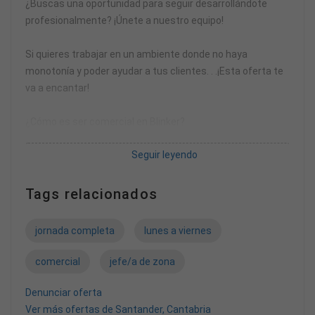
¿Buscas una oportunidad para seguir desarrollándote
profesionalmente? ¡Únete a nuestro equipo!
Si quieres trabajar en un ambiente donde no haya
monotonía y poder ayudar a tus clientes. . .¡Esta oferta te
va a encantar!
¿Cómo es ser comercial en Blinker?
Seguir leyendo
- Visitarás clientes cada día. Te desplazarás por
diferentes puntos de la zona de trabajo establecida, para
asegurarte así de dar la mayor cobertura y la mejor
Tags relacionados
atención a los clientes.
jornada completa
lunes a viernes
- Podrás poner en práctica tus habilidades comerciales:
tendrás la posibilidad de atender a diferentes tipos de
comercial
jefe/a de zona
clientes, venderles, asesorarles y ahorrarles tiempo
haciendo que puedan dedicar la mayor parte del tiempo a
Denunciar oferta
su actividad.
Ver más ofertas de Santander, Cantabria