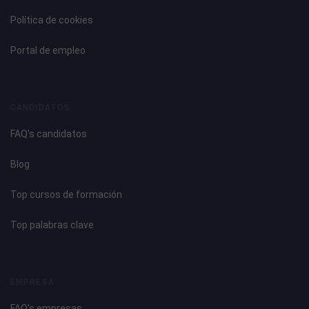
Pago de manutención según las características de la
Política de cookies
plaza
Portal de empleo
Salario de 1390 € brutos/mes + hasta 250 € brutos/mes
de variable por consecución de objetivos + 150 €
CANDIDATOS
brutos/mes de variable por no faltar ningún día a trabajar.
FAQ's candidatos
Blog
Top cursos de formación
¿Por qué unirte a Momentum Task Force?
Top palabras clave
Ofrecemos una oportunidad real para aprender, crecer y
formar parte de un equipo dinámico, profesional con buen
EMPRESA
ambiente de trabajo.
FAQ's empresas