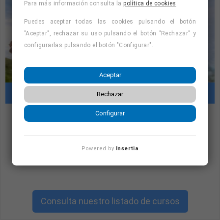
Para más información consulta la
política de cookies
.
Puedes aceptar todas las cookies pulsando el botón
"Aceptar", rechazar su uso pulsando el botón "Rechazar" y
configurarlas pulsando el botón "Configurar".
FUNCIONES PRINCIPALES:
Aceptar
Cursos con prácticas en empresas
Promocionar e incentivar la venta de productos de una
Rechazar
conocida marca de tabaco.
Configurar
"Cursos con prácticas en empresas:
consulta la oferta formativa disponible.
Fidelización de clientes en los estancos asignados.
Powered by
Insertia
¡Precios con descuento!
"
Recogida diaria de información y reporte de resultados.
Consulta nuestro listado de cursos