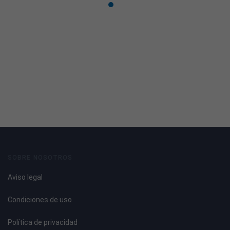
OFRECEMOS:
Apoyo diario de un coordinador/a y un equipo
especializado
Contrato TEMPORAL y alta en la seguridad social.
Jornada completa de horas semanales de lunes a viernes.
SOBRE NOSOTROS
(09:00 a 14:00 y de 17:00 a 20:00).
Aviso legal
Condiciones de uso
Pago de kilometraje
Política de privacidad