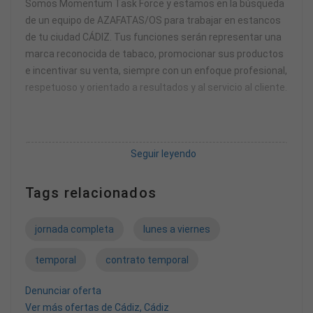
Somos Momentum Task Force y estamos en la búsqueda
de un equipo de AZAFATAS/OS para trabajar en estancos
de tu ciudad CÁDIZ. Tus funciones serán representar una
marca reconocida de tabaco, promocionar sus productos
e incentivar su venta, siempre con un enfoque profesional,
respetuoso y orientado a resultados y al servicio al cliente.
Buscamos personas con actitud positiva, ganas de
Seguir leyendo
trabajar, habilidades comunicativas, comerciales y
orientada a resultados.
Tags relacionados
Si te apasiona el trato con las personas y quieres formar
jornada completa
lunes a viernes
parte de un gran equipo a nivel nacional: ¡QUEREMOS
CONOCERTE!
temporal
contrato temporal
Denunciar oferta
Ver más ofertas de Cádiz, Cádiz