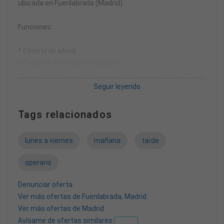
ubicada en Fuenlabrada (Madrid).
Funciones:
* Control de stock.
* Cargas y descargas manuales.
* Manejo de pistola de radiofrecuencia.
Seguir leyendo
* Manejo de carretilla.
Tags relacionados
Se requiere:
lunes a viernes
mañana
tarde
* Experiencia comprobable en el puesto.
* Experiencia en empresa de producción.
operario
* Muy valorable experiencia previa en puesto similar.
Denunciar oferta
Ver más ofertas de Fuenlabrada, Madrid
Ofrecemos:
Ver más ofertas de Madrid
Avísame de ofertas similares
Nuevo