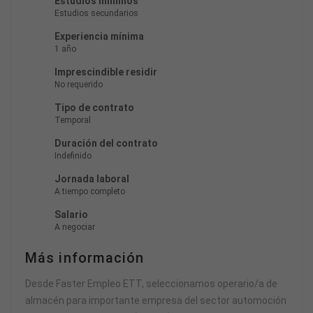
Estudios mínimos
Estudios secundarios
Experiencia mínima
1 año
Imprescindible residir
No requerido
Tipo de contrato
Temporal
Duración del contrato
Indefinido
Jornada laboral
A tiempo completo
Salario
A negociar
Más información
Desde Faster Empleo ETT, seleccionamos operario/a de
almacén para importante empresa del sector automoción