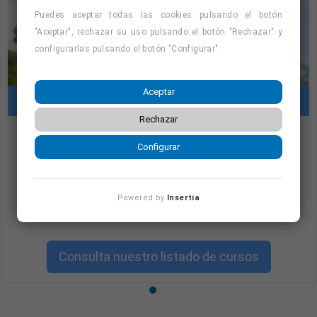
Puedes aceptar todas las cookies pulsando el botón
"Aceptar", rechazar su uso pulsando el botón "Rechazar" y
configurarlas pulsando el botón "Configurar".
Aceptar
Cursos con prácticas en empresas
Rechazar
Configurar
"Cursos con prácticas en empresas:
consulta la oferta formativa disponible.
¡Precios con descuento!
"
Powered by
Insertia
Consulta nuestro listado de cursos