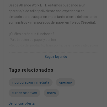
Desde Alliance Work ETT, estamos buscando a un
operario/a de taller polivalente con experiencia en
almacén para trabajar en importante cliente del sector de
suministros y manipulados del papel en Toledo (Seseña).
¿Cuáles serán tus funciones?
-Paletización de papel y cartón.
-Recogida del producto, transporte, paletizado y ubicación
de la mercancía utilizando diferentes carretillas
Seguir leyendo
elevadoras
-Apoyo en tareas de producción, mantenimiento y
limpieza.
Tags relacionados
-Capicular, etiquetar y flejar
incorporacion inmediata
operario
¿Cuáles serán los requisitos mínimos?
-Disponer del menos 1 de experiencia como operario/a
turnos rotativos
mozo
mozo de almacén gestionando éste y utilizando
diferentes carretillas elevadoras
Denunciar oferta