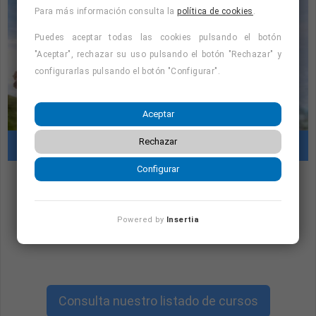
Para más información consulta la
política de cookies
.
Puedes aceptar todas las cookies pulsando el botón
"Aceptar", rechazar su uso pulsando el botón "Rechazar" y
configurarlas pulsando el botón "Configurar".
Aceptar
Rechazar
Cursos con prácticas en empresas
Configurar
"Cursos con prácticas en empresas:
consulta la oferta formativa disponible.
Powered by
Insertia
¡Precios con descuento!
"
Consulta nuestro listado de cursos