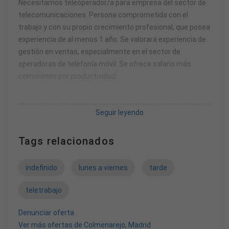
Necesitamos teleoperador/a para empresa del sector de
telecomunicaciones. Persona comprometida con el
trabajo y con su propio crecimiento profesional, que posea
experiencia de al menos 1 año. Se valorará experiencia de
gestión en ventas, especialmente en el sector de
operadoras de telefonía móvil. Se ofrece salario más
comisiones por productividad.
Turno de tarde de 14:00 a 20:00 horas de lunes a viernes
Seguir leyendo
con 2 días de teletrabajo (lunes y viernes)
Funciones y tareas
Tags relacionados
• Atención telefónica tanto de llamadas entrantes como
indefinido
lunes a viernes
tarde
salientes para resolución de incidencias.
• Gestión de correo y aplicaciones de cliente.
teletrabajo
• Manejo de herramientas ofimáticas.
Denunciar oferta
Se requiere
Ver más ofertas de Colmenarejo, Madrid