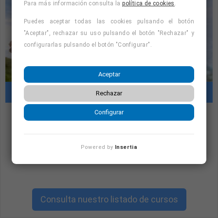
Para más información consulta la
política de cookies
.
Salario: 11. 340 €/brutos anuales más comisiones por
productividad.
Puedes aceptar todas las cookies pulsando el botón
"Aceptar", rechazar su uso pulsando el botón "Rechazar" y
configurarlas pulsando el botón "Configurar".
Aceptar
Cursos con prácticas en empresas
Rechazar
Configurar
"Cursos con prácticas en empresas:
consulta la oferta formativa disponible.
Powered by
Insertia
¡Precios con descuento!
"
Consulta nuestro listado de cursos