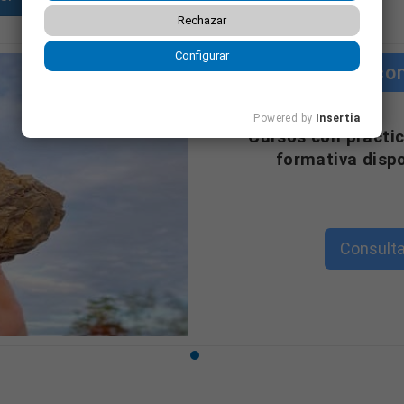
y actividades.
Rechazar
Configurar
istración, producción. . .
Cursos co
Powered by
Insertia
"Cursos con práctic
formativa disp
rmación complementaria necesaria en Prevención, Calidad y Medioambie
1:2015 e ISO 45001:2018
Consulta
rganizada, comunicativa y tienes conocimiento y experiencia demostr
u oportunidad, ¡queremos conocerte!