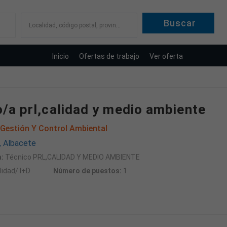
Localidad, código postal, provincia
Inicio
Ofertas de trabajo
Ver oferta
/a prl,calidad y medio ambiente
 Gestión Y Control Ambiental
, Albacete
:
Técnico PRL,CALIDAD Y MEDIO AMBIENTE
idad/ I+D
Número de puestos:
1