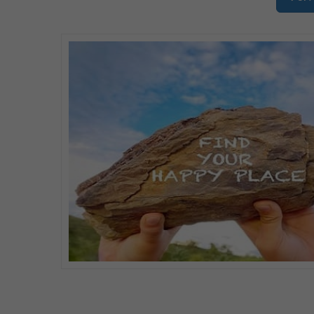
- Realizar el seguimiento necesario de las tareas 
-Apoyo a distintas áreas de la empresa como admin
Requisitos
- Experiencia de al menos 2
- Formación básica valorable en Ingeniería, y fo
Conocimientos de Norma ISO 9001:2015, ISO 1400
Si cumples estos requisitos y eres una persona o
en el puesto descrito o similar, esta puede ser t