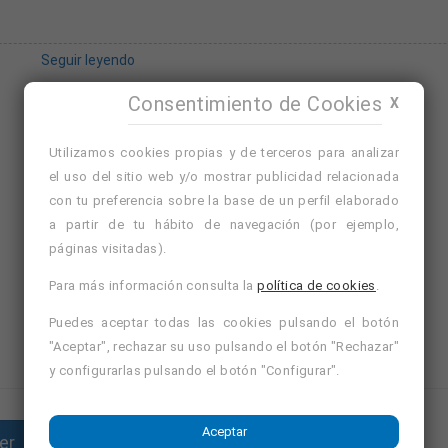
Seguir leyendo
o exitoso de las auditorías.
Consentimiento de Cookies
X
de Riesgos Laborales en coordinación con el servicio de prevención aje
Utilizamos cookies propias y de terceros para analizar
el uso del sitio web y/o mostrar publicidad relacionada
guridad y PRL.
con tu preferencia sobre la base de un perfil elaborado
Avísame de ofertas similares
Nuevo
a partir de tu hábito de navegación (por ejemplo,
as áreas productivas
Ver cursos de formación de Albacete, Albacete
páginas visitadas).
Ver cursos de formación de Albacete
coordinación con diferentes áreas de trabajo.
Para más información consulta la
política de cookies
.
Puedes aceptar todas las cookies pulsando el botón
llar e implantar adecuados sistemas de calidad.
"Aceptar", rechazar su uso pulsando el botón "Rechazar"
y configurarlas pulsando el botón "Configurar".
ientos.
Aceptar
er
Enviar currículum