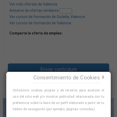
Ver más ofertas de Valencia
Avísame de ofertas similares
Nuevo
Ver cursos de formación de Godella, Valencia
Ver cursos de formación de Valencia
Comparte la oferta de empleo:
Enviar currículum
Consentimiento de Cookies
X
Volver
Utilizamos cookies propias y de terceros para analizar el
uso del sitio web y/o mostrar publicidad relacionada con tu
preferencia sobre la base de un perfil elaborado a partir de tu
hábito de navegación (por ejemplo, páginas visitadas).