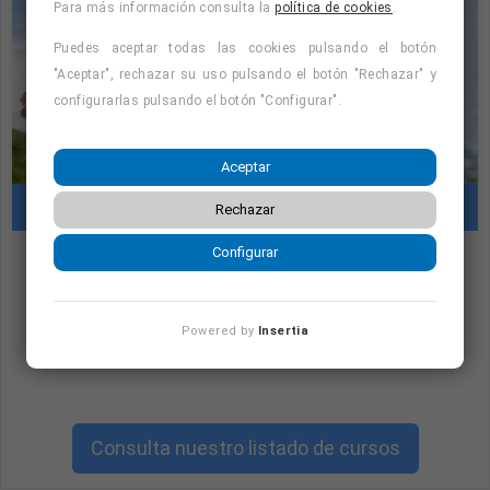
Para más información consulta la
política de cookies
.
Puedes aceptar todas las cookies pulsando el botón
"Aceptar", rechazar su uso pulsando el botón "Rechazar" y
configurarlas pulsando el botón "Configurar".
Aceptar
Cursos con prácticas en empresas
Rechazar
Configurar
"Cursos con prácticas en empresas:
consulta la oferta formativa disponible.
Powered by
Insertia
¡Precios con descuento!
"
Consulta nuestro listado de cursos