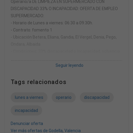
Operario/a DE LIMPIEZA EN SUPERMERCADO CON
DISCAPACIDAD 33% O INCAPACIDAD: OFERTA DE EMPLEO
SUPERMERCADO:
- Horario de Lunes a viernes: 06:30 a 09:30h.
- Contrato: fomento 1
- Ubicación Betera, Eliana, Gandia, El Vergel, Denia, Pego,
Ondara, Albaida
- Condiciones: 33% discapacidad o incapacidad, solvencia
para llegar al lugar de trabajo.
Seguir leyendo
- Salario: 529€/b
- Funciones: limpieza de hornos, pasillos, cajas, sala de
reuniones, despachos, estanterías, carros, parking… Todo
Tags relacionados
lo que incluye la limpieza del supermercado
lunes a viernes
operario
discapacidad
incapacidad
Denunciar oferta
Ver más ofertas de Godella, Valencia