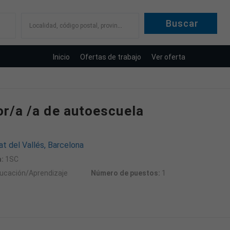
Localidad, código postal, provincia
Inicio
Ofertas de trabajo
Ver oferta
r/a /a de autoescuela
t del Vallés, Barcelona
:
1SC
ucación/Aprendizaje
Número de puestos:
1