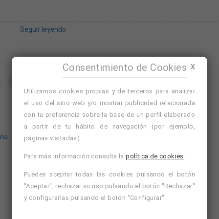
Seguir leyendo
o es el asfalto)
Consentimiento de Cookies
X
medico
jornada intensiva
Utilizamos cookies propias y de terceros para analizar
el uso del sitio web y/o mostrar publicidad relacionada
ar sin dramas, mándanos tu CV.
con tu preferencia sobre la base de un perfil elaborado
Avísame de ofertas similares
Nuevo
a partir de tu hábito de navegación (por ejemplo,
ona
Ver cursos de formación de Sant Cugat del Vallés,
páginas visitadas).
Barcelona
Para más información consulta la
política de cookies
.
Ver cursos de formación de Barcelona
Puedes aceptar todas las cookies pulsando el botón
"Aceptar", rechazar su uso pulsando el botón "Rechazar"
y configurarlas pulsando el botón "Configurar".