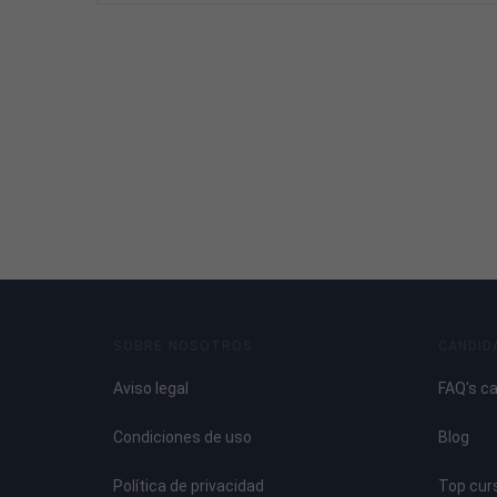
SOBRE NOSOTROS
CANDID
Aviso legal
FAQ's c
Condiciones de uso
Blog
Política de privacidad
Top cur