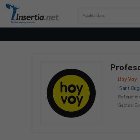
Profeso
Hoy Voy
Sant Cuga
Referencia
Sector:
Ed