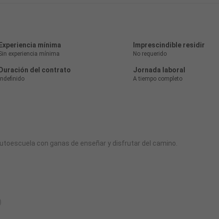
Experiencia mínima
Imprescindible residir
Sin experiencia mínima
No requerido
Duración del contrato
Jornada laboral
Indefinido
A tiempo completo
toescuela con ganas de enseñar y disfrutar del camino.
)