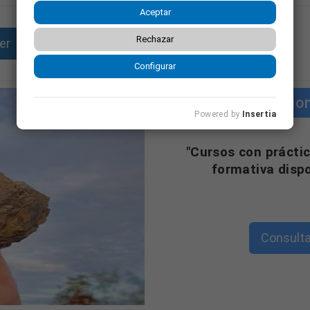
Aceptar
Rechazar
er
Enviar currículum
Configurar
Cursos co
Powered by
Insertia
"Cursos con práctic
formativa disp
Consulta