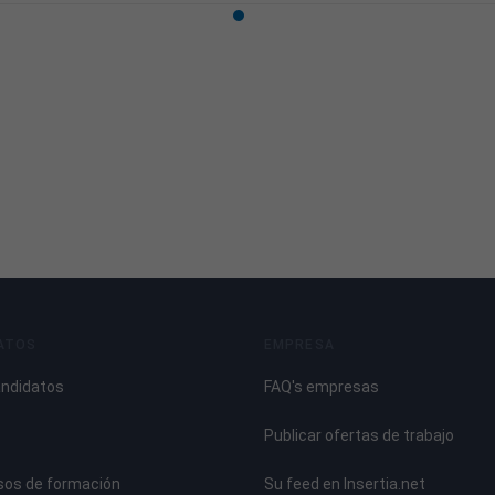
ATOS
EMPRESA
andidatos
FAQ's empresas
Publicar ofertas de trabajo
sos de formación
Su feed en Insertia.net