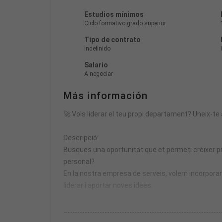
Estudios mínimos
Ciclo formativo grado superior
Tipo de contrato
Indefinido
Salario
A negociar
Más información
🚀 Vols liderar el teu propi departament? Uneix-t
Descripció:
Busques una oportunitat que et permeti créixer pro
personal?
En la nostra empresa de serveis, volem incorpor
liderar i aportar noves idees.
Les teves principals funcions seran: