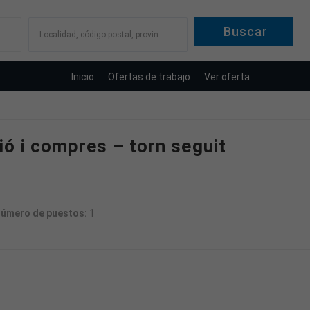
Localidad, código postal, provincia
Inicio
Ofertas de trabajo
Ver oferta
ó i compres – torn seguit
úmero de puestos:
1