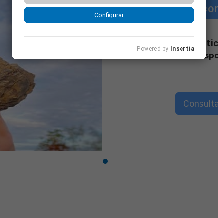
Cursos co
Configurar
"Cursos con práctic
Powered by
Insertia
formativa disp
Consulta