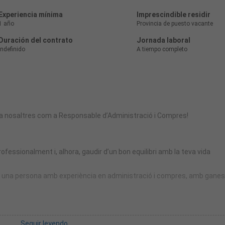
Experiencia mínima
Imprescindible residir
1 año
Provincia de puesto vacante
Duración del contrato
Jornada laboral
Indefinido
A tiempo completo
e a nosaltres com a Responsable d’Administració i Compres!
fessionalment i, alhora, gaudir d’un bon equilibri amb la teva vida
ar una persona amb experiència en administració i compres, amb ganes
Seguir leyendo