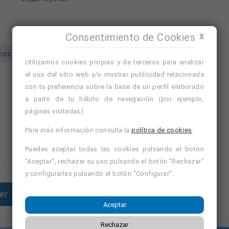
ments.
Consentimiento de Cookies
X
 direcció.
nces
administrativo departamento financiero
istració i compres.
Utilizamos cookies propias y de terceros para analizar
el uso del sitio web y/o mostrar publicidad relacionada
Avísame de ofertas similares
Nuevo
con tu preferencia sobre la base de un perfil elaborado
Ver cursos de formación de Girona, Girona
a partir de tu hábito de navegación (por ejemplo,
Ver cursos de formación de Girona
r.
páginas visitadas).
s.
Para más información consulta la
política de cookies
.
ció a resultats.
Puedes aceptar todas las cookies pulsando el botón
"Aceptar", rechazar su uso pulsando el botón "Rechazar"
y configurarlas pulsando el botón "Configurar".
er
Enviar currículum
.
Aceptar
.
Rechazar