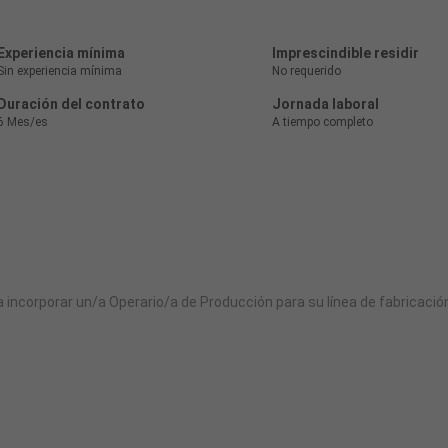
Experiencia mínima
Imprescindible residir
Sin experiencia mínima
No requerido
Duración del contrato
Jornada laboral
6 Mes/es
A tiempo completo
a incorporar un/a Operario/a de Producción para su línea de fabricació