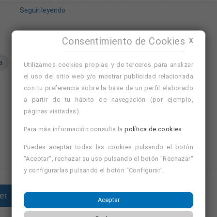
Seguir leyendo
Consentimiento de Cookies
X
a
operario
operario/a de fabricacion
Utilizamos cookies propias y de terceros para analizar
el uso del sitio web y/o mostrar publicidad relacionada
Avísame de ofertas similares
Nuevo
con tu preferencia sobre la base de un perfil elaborado
Ver cursos de formación de Montoro, Córdoba
a partir de tu hábito de navegación (por ejemplo,
Ver cursos de formación de Córdoba
páginas visitadas).
Para más información consulta la
política de cookies
.
Puedes aceptar todas las cookies pulsando el botón
"Aceptar", rechazar su uso pulsando el botón "Rechazar"
y configurarlas pulsando el botón "Configurar".
er
Enviar currículum
Aceptar