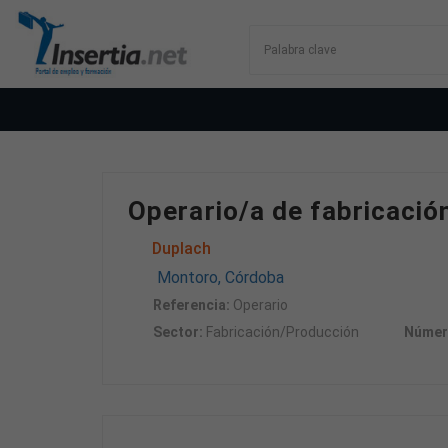
Operario/a de fabricació
Duplach
Montoro, Córdoba
Referencia:
Operario
Sector:
Fabricación/Producción
Númer