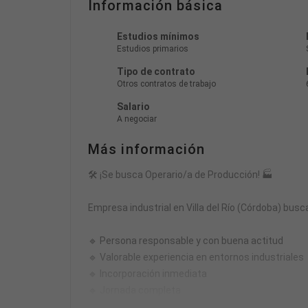
Información básica
Estudios mínimos
Estudios primarios
Tipo de contrato
Otros contratos de trabajo
Salario
A negociar
Más información
🛠️ ¡Se busca Operario/a de Producción! 🏭
Empresa industrial en Villa del Río (Córdoba) busc
🔹 Persona responsable y con buena actitud
🔹 Valorable experiencia en entornos industriales
🔹 Incorporación inmediata
🔹 Jornada completa
🔹 Formación a cargo de la empresa