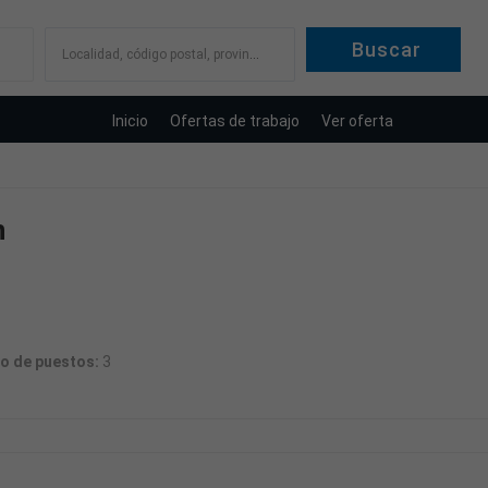
Localidad, código postal, provincia
Inicio
Ofertas de trabajo
Ver oferta
n
o de puestos:
3