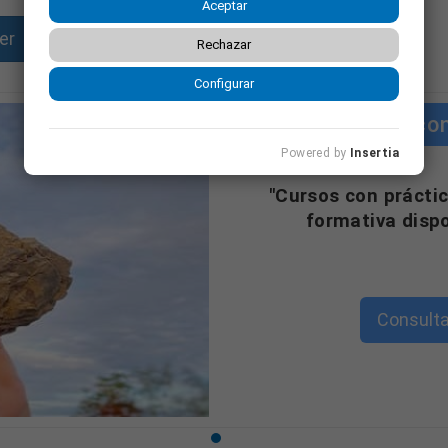
Aceptar
ncia en Amavir y con nuestros residentes siempre sea inolvidable.
er
Enviar currículum
orte, guardería, formación, etc. ).
Rechazar
ás: profesional, comprometido y generando un excelente clima laboral.
Configurar
Cursos co
a en la atención a personas mayores y dependientes, Presente en 8
Powered by
Insertia
00 profesionales, gestiona un total de residencias y unas 8. 000 plaz
"Cursos con práctic
formativa disp
ta de su propia historia. Nuestro modelo de atención asistencial, "Gui
a la persona mayor que decide o que necesita que le acompañemos,
 directas o indirectas, para hacer de nuestra casa, la suya.
Consulta
la Familia Amavir!
ualdad de oportunidades y la no discriminación en la gestión de sus