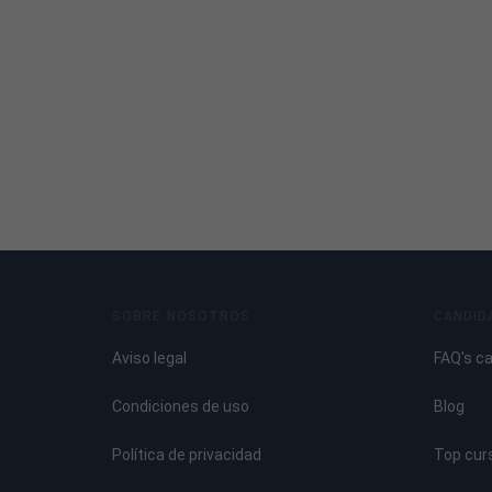
SOBRE NOSOTROS
CANDID
Aviso legal
FAQ's c
Condiciones de uso
Blog
Política de privacidad
Top cur