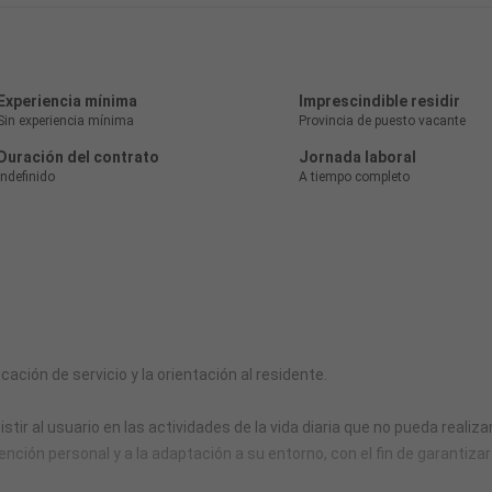
Experiencia mínima
Imprescindible residir
Sin experiencia mínima
Provincia de puesto vacante
Duración del contrato
Jornada laboral
Indefinido
A tiempo completo
ación de servicio y la orientación al residente.
r al usuario en las actividades de la vida diaria que no pueda realiza
tención personal y a la adaptación a su entorno, con el fin de garantizar