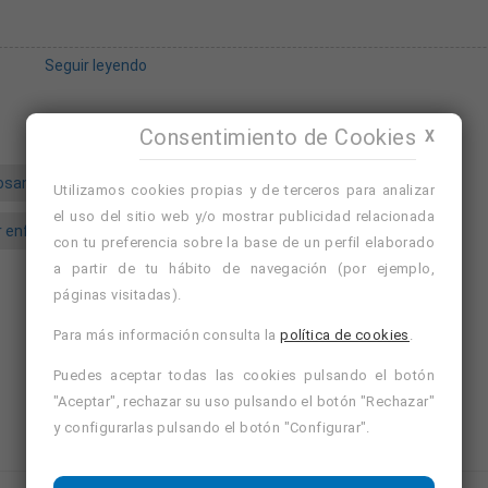
 formar parte del EQUIPO AMAVIR?
Seguir leyendo
 las siguientes titulaciones oficiales:
Consentimiento de Cookies
X
osanitaria
gerocultor
mañana o tarde
Utilizamos cookies propias y de terceros para analizar
Dependencia.
el uso del sitio web y/o mostrar publicidad relacionada
sanitaria a Personas Dependientes en Instituciones Sociales.
ar enfermeria
auxiliar sociosanitaria
con tu preferencia sobre la base de un perfil elaborado
jar!
a partir de tu hábito de navegación (por ejemplo,
Avísame de ofertas similares
Nuevo
páginas visitadas).
Ver cursos de formación de Echarri, Navarra
Ver cursos de formación de Navarra
Para más información consulta la
política de cookies
.
Puedes aceptar todas las cookies pulsando el botón
"Aceptar", rechazar su uso pulsando el botón "Rechazar"
y configurarlas pulsando el botón "Configurar".
roceso de expansión, con un modelo de atención propio y libre de