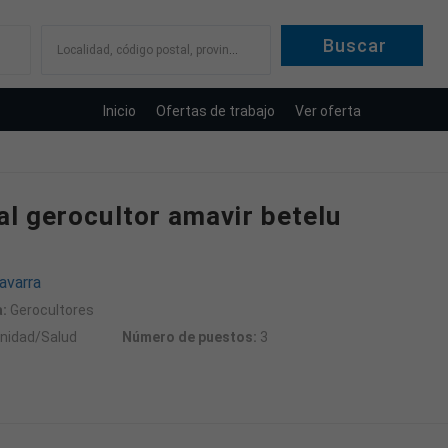
Localidad, código postal, provincia
Inicio
Ofertas de trabajo
Ver oferta
l gerocultor amavir betelu
avarra
:
Gerocultores
nidad/Salud
Número de puestos:
3