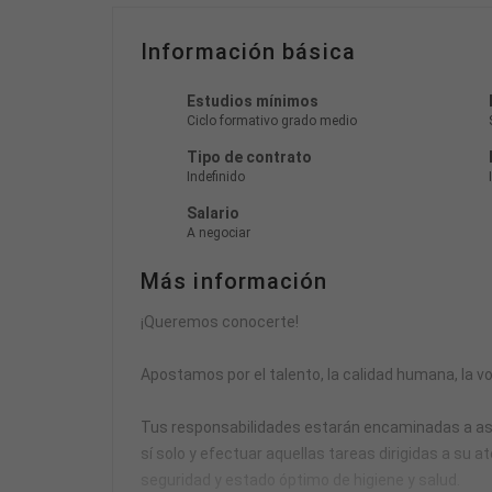
Información básica
Estudios mínimos
Ciclo formativo grado medio
Tipo de contrato
Indefinido
Salario
A negociar
Más información
¡Queremos conocerte!
Apostamos por el talento, la calidad humana, la voc
Tus responsabilidades estarán encaminadas a asisti
sí solo y efectuar aquellas tareas dirigidas a su a
seguridad y estado óptimo de higiene y salud.