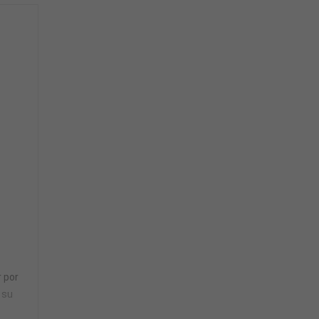
r por
 su