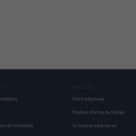
ATOS
EMPRESA
andidatos
FAQ's empresas
Publicar ofertas de trabajo
sos de formación
Su feed en Insertia.net