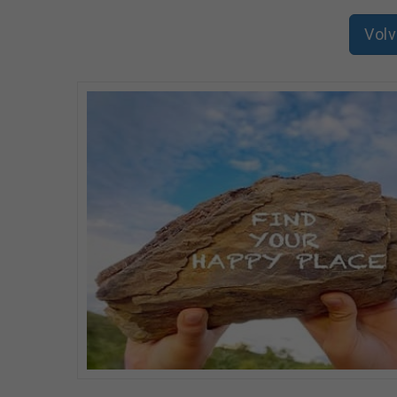
Formación desde el primer día para que tu experie
Volv
Retribución flexible (Seguro médico, comida, transp
Y no olvidemos el equipo con el que te relacionar
¿Quieres saber más sobre quiénes somos?
Amavir es una de las compañías líderes en Españ
Comunidades Autónomas y con una plantilla de 4. 7
residenciales y de centro de día).
En los centros Amavir, cada usuario es protagonis
por ti", apuesta por dar visibilidad y empoderar 
acondicionando el entorno según sus indicaciones,
¡No dejes pasar la oportunidad de formar parte de 
AMAVIR garantiza la aplicación del principio de ig
procesos de reclutamiento y selección.