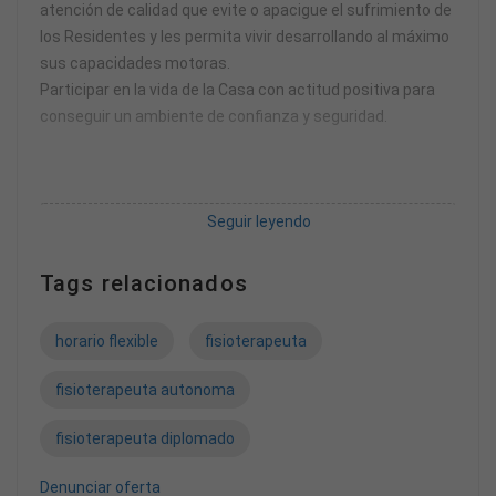
atención de calidad que evite o apacigue el sufrimiento de
los Residentes y les permita vivir desarrollando al máximo
sus capacidades motoras.
Participar en la vida de la Casa con actitud positiva para
conseguir un ambiente de confianza y seguridad.
Perfil Profesional
Seguir leyendo
Formación mínima: Titulación homologada
Conocimiento específico: Formación en asistencia a
Tags relacionados
personas mayores
Otros requisitos : Identificación con la misión de las
horario flexible
fisioterapeuta
Hermanitas de los Pobres
Competencias : Vocación de servicio, empatía, calidez en
fisioterapeuta autonoma
el trato, sentido del humor, proactividad, comunicación
positiva y autocontrol.
fisioterapeuta diplomado
Denunciar oferta