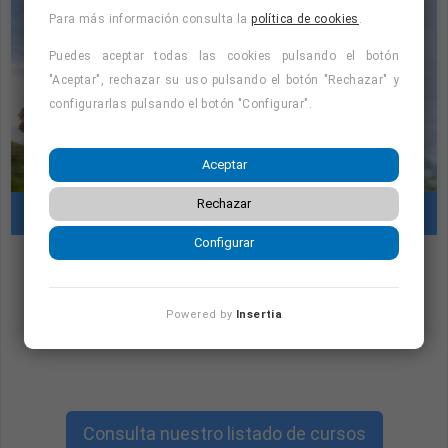
≫ Salario: Según Convenio
Para más información consulta la
política de cookies
.
≫ Lugar de trabajo: Hermanitas de los Pobres, Los
Molinos.Carretera Virgen del Espino, 1 - 28460
Puedes aceptar todas las cookies pulsando el botón
"Aceptar", rechazar su uso pulsando el botón "Rechazar" y
configurarlas pulsando el botón "Configurar".
Te ofrecemos:
Buen ambiente laboral - Espíritu de familia
Aceptar
Escucharemos tus propuestas para mejorar el servicio
Horario flexible 100%
Rechazar
Cursos con prácticas en empresas
« Mire al pobre con compasión y Jesús le mirará con
Configurar
bondad » Santa Juana Jugan
"Cursos con prácticas en empresas:
consulta la oferta formativa disponible.
Powered by
Insertia
¡Precios con descuento!
"
Consulta nuestro listado de cursos