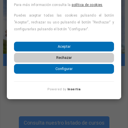
Para más información consulta la
política de cookies
.
Puedes aceptar todas las cookies pulsando el botón
"Aceptar", rechazar su uso pulsando el botón "Rechazar" y
configurarlas pulsando el botón "Configurar".
Aceptar
Rechazar
Cursos con prácticas en empresas
Configurar
"Cursos con prácticas en empresas:
consulta la oferta formativa disponible.
Powered by
Insertia
¡Precios con descuento!
"
Consulta nuestro listado de cursos