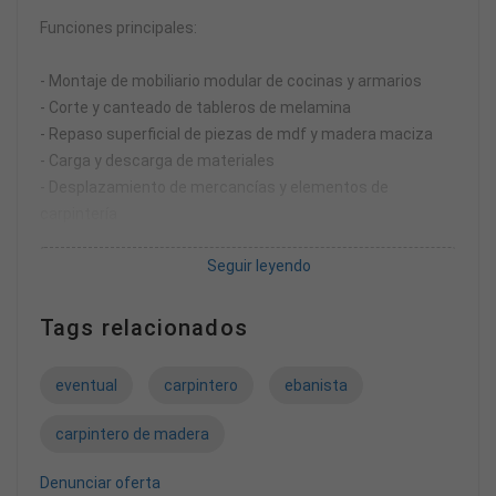
Funciones principales:
- Montaje de mobiliario modular de cocinas y armarios
- Corte y canteado de tableros de melamina
- Repaso superficial de piezas de mdf y madera maciza
- Carga y descarga de materiales
- Desplazamiento de mercancías y elementos de
carpintería
- Limpieza de puesto de trabajo y taller en general
Seguir leyendo
Requisitos:
Tags relacionados
- Lectura de planos de carpintería
- Uso de herramientas básicas manuales y eléctricas de
eventual
carpintero
ebanista
ebanistería
- Uso de maquinaria de carpintería (escuadradora, sierra
carpintero de madera
de cinta, ingletadora, etc.)
- Carnet B1
Denunciar oferta