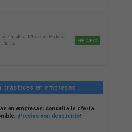
as semanales- 120€/mes Material
VER CURSO
a durac...
n prácticas en empresas
as en empresas: consulta la oferta
onible.
¡Precios con descuento!
"