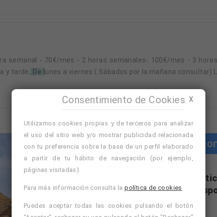
1 hora semanal - 70€/mes - 2 horas semanales- 100€/mes - 3 hor
 y tarde,
de l
unes a viernes ( Sábados por la mañana consultar) L
Consentimiento de Cookies
X
Utilizamos cookies propias y de terceros para analizar
el uso del sitio web y/o mostrar publicidad relacionada
Cursos co
con tu preferencia sobre la base de un perfil elaborado
a partir de tu hábito de navegación (por ejemplo,
páginas visitadas).
"Cursos con práctic
Para más información consulta la
política de cookies
.
formativa disp
Puedes aceptar todas las cookies pulsando el botón