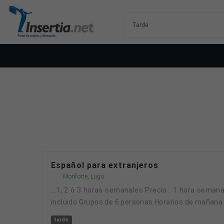
Español para extranjeros
Monforte, Lugo
...1, 2 ó 3 horas semanales Precio : 1 hora semanal - 80€/mes - 2 horas semanales- 100€/mes - 3 horas semanales- 130€/mes Material de estudio
incluido Grupos de 6 personas Horarios de mañana 
tarde