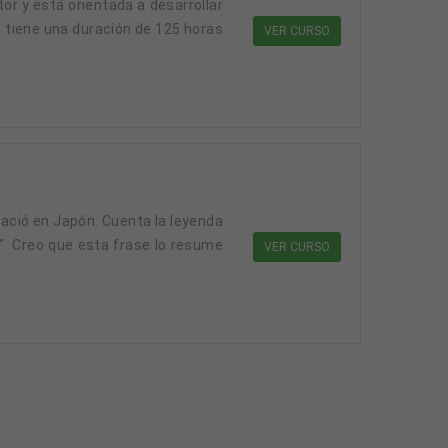
a tiene una duración de 125 horas
VER CURSO
". Creo que esta frase lo resume
VER CURSO