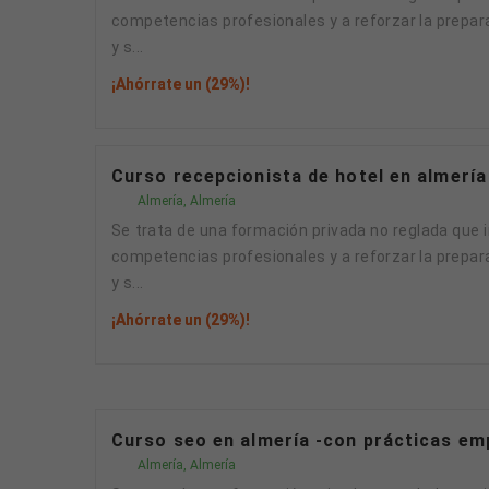
competencias profesionales y a reforzar la prepara
y s...
¡Ahórrate un (29%)!
Curso recepcionista de hotel en almería
Almería, Almería
Se trata de una formación privada no reglada que incluye un módulo de prácticas de 100 horas en empresas del sector y está orientada a desarrollar
competencias profesionales y a reforzar la prepara
y s...
¡Ahórrate un (29%)!
Curso seo en almería -con prácticas em
Almería, Almería