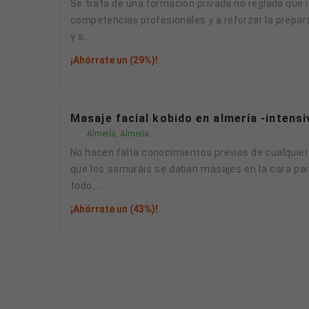
Se trata de una formación privada no reglada que incluye un módulo de prácticas de 100 horas en empresas del sector y está orientada a desarrollar
competencias profesionales y a reforzar la prepara
y s...
¡Ahórrate un (29%)!
Masaje facial kobido en almería -intensi
Almería, Almería
No hacen falta conocimientos previos de cualquier técnica de masaje. CURSO KOBIDO Es una técnica milenaria que nació en Japón. Cuenta la leyenda
que los samuráis se daban masajes en la cara para
todo. ...
¡Ahórrate un (43%)!