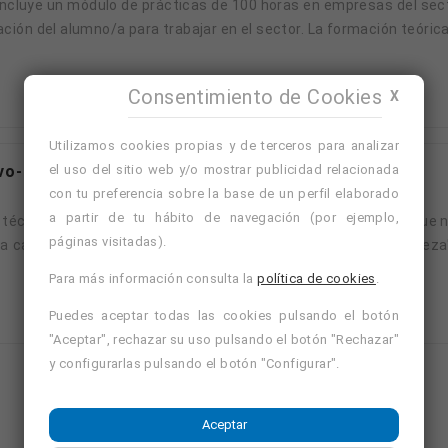
ción del alumno/a para trabajar en el sector. La formación teóric
Consentimiento de Cookies
X
Utilizamos cookies propias y de terceros para analizar
el uso del sitio web y/o mostrar publicidad relacionada
vo-
con tu preferencia sobre la base de un perfil elaborado
a partir de tu hábito de navegación (por ejemplo,
páginas visitadas).
 calmar la mente. Kobido significa "antiguo camino de la belleza
Para más información consulta la
política de cookies
.
Puedes aceptar todas las cookies pulsando el botón
"Aceptar", rechazar su uso pulsando el botón "Rechazar"
y configurarlas pulsando el botón "Configurar".
Mostrando página 1 de 21 (Total 84)
Aceptar
1
2
3
4
…
21