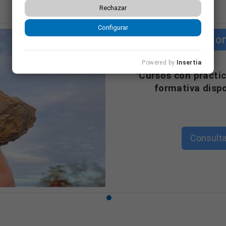
Rechazar
Configurar
Cursos co
Powered by
Insertia
"Cursos con práctic
formativa disp
Consulta