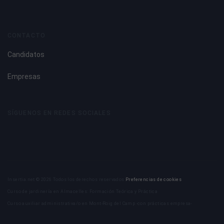
CONTACTO
Candidatos
Empresas
SÍGUENOS EN REDES SOCIALES
Insertia.net © 2026 Todos los derechos reservados
Preferencias de cookies
Curso de jardinería en Almacelles: Formación Teórica y Práctica
Curso auxiliar administrativa/o en Mont-Roig del Camp -con prácticas empresa-