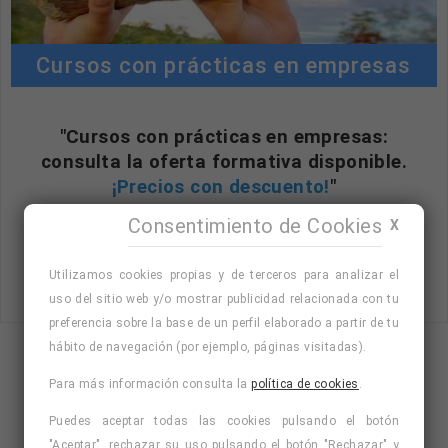
Cursos con prácticas en empresas
"Cursos con prácticas en empresas:
consulta la oferta formativa disponible.
¡Precios con descuento!
"
Consentimiento de Cookies
X
Utilizamos cookies propias y de terceros para analizar el
Consulta nuestro listado de cursos
uso del sitio web y/o mostrar publicidad relacionada con tu
preferencia sobre la base de un perfil elaborado a partir de tu
hábito de navegación (por ejemplo, páginas visitadas).
Para más información consulta la
política de cookies
.
Puedes aceptar todas las cookies pulsando el botón
"Aceptar", rechazar su uso pulsando el botón "Rechazar" y