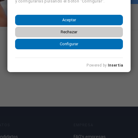
y configurarlas pulsando el botón "Configurar".
Aceptar
Rechazar
Configurar
Powered by
Insertia
ATOS
EMPRESA
andidatos
FAQ's empresas