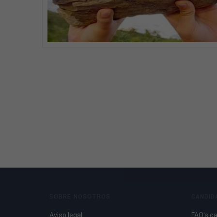
SOBRE NOSOTROS
CANDID
Aviso legal
FAQ's c