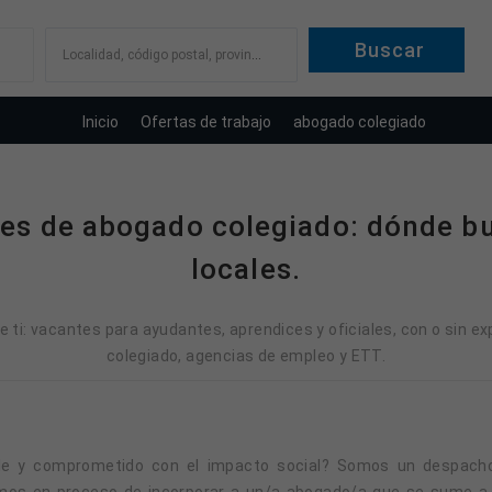
Localidad, código postal, provincia
Inicio
Ofertas de trabajo
abogado colegiado
tes de abogado colegiado: dónde bu
locales.
ti: vacantes para ayudantes, aprendices y oficiales, con o sin e
colegiado, agencias de empleo y ETT.
amos en proceso de incorporar a un/a abogado/a que se sume a 